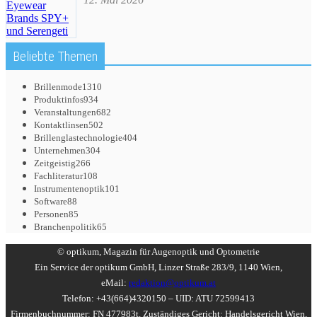
Beliebte Themen
Brillenmode
1310
Produktinfos
934
Veranstaltungen
682
Kontaktlinsen
502
Brillenglastechnologie
404
Unternehmen
304
Zeitgeistig
266
Fachliteratur
108
Instrumentenoptik
101
Software
88
Personen
85
Branchenpolitik
65
© optikum, Magazin für Augenoptik und Optometrie
Ein Service der optikum GmbH, Linzer Straße 283/9, 1140 Wien,
eMail:
redaktion@optikum.at
Telefon: +43(664)4320150 – UID: ATU 72599413
Firmenbuchnummer: FN 477983t, Zuständiges Gericht: Handelsgericht Wien,