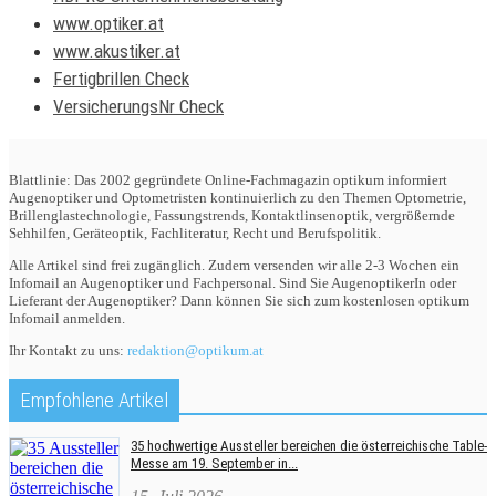
www.optiker.at
www.akustiker.at
Fertigbrillen Check
VersicherungsNr Check
Blattlinie: Das 2002 gegründete Online-Fachmagazin optikum informiert
Augenoptiker und Optometristen kontinuierlich zu den Themen Optometrie,
Brillenglastechnologie, Fassungstrends, Kontaktlinsenoptik, vergrößernde
Sehhilfen, Geräteoptik, Fachliteratur, Recht und Berufspolitik.
Alle Artikel sind frei zugänglich. Zudem versenden wir alle 2-3 Wochen ein
Infomail an Augenoptiker und Fachpersonal. Sind Sie AugenoptikerIn oder
Lieferant der Augenoptiker? Dann können Sie sich zum kostenlosen optikum
Infomail anmelden.
Ihr Kontakt zu uns:
redaktion@optikum.at
Empfohlene Artikel
35 hochwertige Aussteller bereichen die österreichische Table-
Messe am 19. September in...