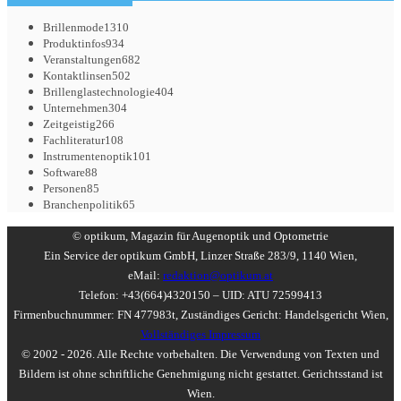
Brillenmode
1310
Produktinfos
934
Veranstaltungen
682
Kontaktlinsen
502
Brillenglastechnologie
404
Unternehmen
304
Zeitgeistig
266
Fachliteratur
108
Instrumentenoptik
101
Software
88
Personen
85
Branchenpolitik
65
© optikum, Magazin für Augenoptik und Optometrie
Ein Service der optikum GmbH, Linzer Straße 283/9, 1140 Wien,
eMail:
redaktion@optikum.at
Telefon: +43(664)4320150 – UID: ATU 72599413
Firmenbuchnummer: FN 477983t, Zuständiges Gericht: Handelsgericht Wien,
Vollständiges Impressum
© 2002 - 2026. Alle Rechte vorbehalten. Die Verwendung von Texten und
Bildern ist ohne schriftliche Genehmigung nicht gestattet. Gerichtsstand ist
Wien.