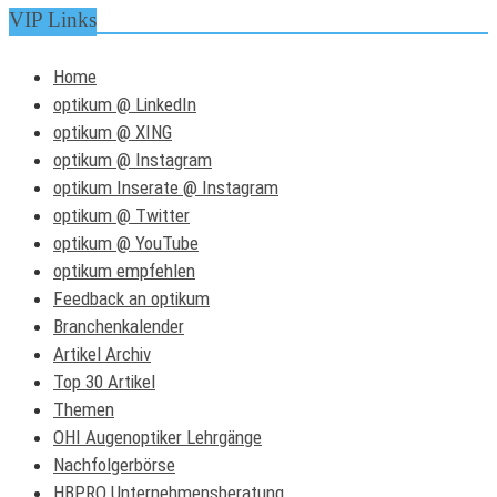
VIP Links
Home
optikum @ LinkedIn
optikum @ XING
optikum @ Instagram
optikum Inserate @ Instagram
optikum @ Twitter
optikum @ YouTube
optikum empfehlen
Feedback an optikum
Branchenkalender
Artikel Archiv
Top 30 Artikel
Themen
OHI Augenoptiker Lehrgänge
Nachfolgerbörse
HBPRO Unternehmensberatung