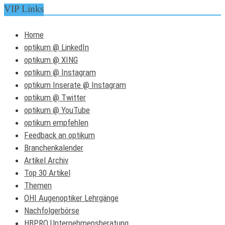
VIP Links
Home
optikum @ LinkedIn
optikum @ XING
optikum @ Instagram
optikum Inserate @ Instagram
optikum @ Twitter
optikum @ YouTube
optikum empfehlen
Feedback an optikum
Branchenkalender
Artikel Archiv
Top 30 Artikel
Themen
OHI Augenoptiker Lehrgänge
Nachfolgerbörse
HBPRO Unternehmensberatung