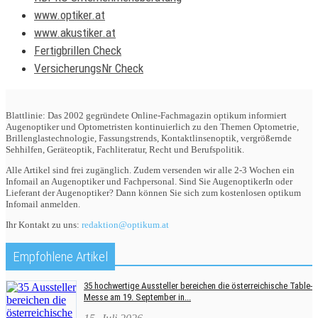
www.optiker.at
www.akustiker.at
Fertigbrillen Check
VersicherungsNr Check
Blattlinie: Das 2002 gegründete Online-Fachmagazin optikum informiert
Augenoptiker und Optometristen kontinuierlich zu den Themen Optometrie,
Brillenglastechnologie, Fassungstrends, Kontaktlinsenoptik, vergrößernde
Sehhilfen, Geräteoptik, Fachliteratur, Recht und Berufspolitik.
Alle Artikel sind frei zugänglich. Zudem versenden wir alle 2-3 Wochen ein
Infomail an Augenoptiker und Fachpersonal. Sind Sie AugenoptikerIn oder
Lieferant der Augenoptiker? Dann können Sie sich zum kostenlosen optikum
Infomail anmelden.
Ihr Kontakt zu uns:
redaktion@optikum.at
Empfohlene Artikel
35 hochwertige Aussteller bereichen die österreichische Table-
Messe am 19. September in...