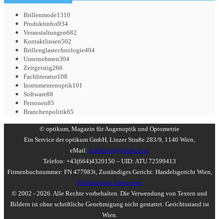
Brillenmode
1310
Produktinfos
934
Veranstaltungen
682
Kontaktlinsen
502
Brillenglastechnologie
404
Unternehmen
304
Zeitgeistig
266
Fachliteratur
108
Instrumentenoptik
101
Software
88
Personen
85
Branchenpolitik
65
© optikum, Magazin für Augenoptik und Optometrie
Ein Service der optikum GmbH, Linzer Straße 283/9, 1140 Wien,
eMail:
redaktion@optikum.at
Telefon: +43(664)4320150 – UID: ATU 72599413
Firmenbuchnummer: FN 477983t, Zuständiges Gericht: Handelsgericht Wien,
Vollständiges Impressum
© 2002 - 2026. Alle Rechte vorbehalten. Die Verwendung von Texten und
Bildern ist ohne schriftliche Genehmigung nicht gestattet. Gerichtsstand ist
Wien.