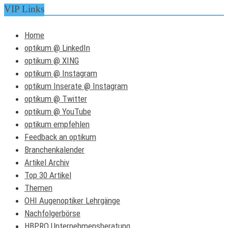
VIP Links
Home
optikum @ LinkedIn
optikum @ XING
optikum @ Instagram
optikum Inserate @ Instagram
optikum @ Twitter
optikum @ YouTube
optikum empfehlen
Feedback an optikum
Branchenkalender
Artikel Archiv
Top 30 Artikel
Themen
OHI Augenoptiker Lehrgänge
Nachfolgerbörse
HBPRO Unternehmensberatung