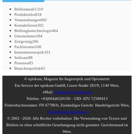
Brillenmode
1310
Produktinfos
934
Veranstaltungen
682
Kontaktlinsen
502
Brillenglastechnologie
404
Unternehmen
304
Zeitgeistig
266
Fachliteratur
108
Instrumentenoptik
101
Software
88
Personen
85
Branchenpolitik
65
© optikum, Magazin für Augenoptik und Optometrie
Ein Service der optikum GmbH, Linzer Straße 283/9, 1140 Wien,
eMail:
redaktion@optikum.at
Telefon: +43(664)4320150 – UID: ATU 72599413
Firmenbuchnummer: FN 477983t, Zuständiges Gericht: Handelsgericht Wien,
Vollständiges Impressum
© 2002 - 2026. Alle Rechte vorbehalten. Die Verwendung von Texten und
Bildern ist ohne schriftliche Genehmigung nicht gestattet. Gerichtsstand ist
Wien.