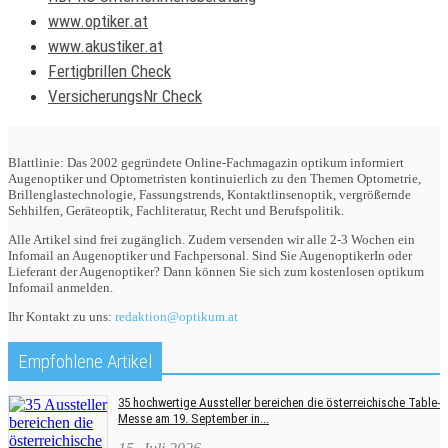
www.optiker.at
www.akustiker.at
Fertigbrillen Check
VersicherungsNr Check
Blattlinie: Das 2002 gegründete Online-Fachmagazin optikum informiert
Augenoptiker und Optometristen kontinuierlich zu den Themen Optometrie,
Brillenglastechnologie, Fassungstrends, Kontaktlinsenoptik, vergrößernde
Sehhilfen, Geräteoptik, Fachliteratur, Recht und Berufspolitik.
Alle Artikel sind frei zugänglich. Zudem versenden wir alle 2-3 Wochen ein
Infomail an Augenoptiker und Fachpersonal. Sind Sie AugenoptikerIn oder
Lieferant der Augenoptiker? Dann können Sie sich zum kostenlosen optikum
Infomail anmelden.
Ihr Kontakt zu uns:
redaktion@optikum.at
Empfohlene Artikel
35 hochwertige Aussteller bereichen die österreichische Table-
Messe am 19. September in...