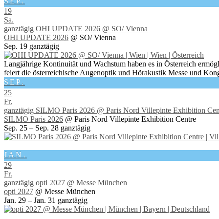
SEP.
19
Sa.
ganztägig
OHI UPDATE 2026
@ SO/ Vienna
OHI UPDATE 2026
@ SO/ Vienna
Sep. 19
ganztägig
Langjährige Kontinuität und Wachstum haben es in Österreich ermögl
feiert die österreichische Augenoptik und Hörakustik Messe und Kong
SEP.
25
Fr.
ganztägig
SILMO Paris 2026
@ Paris Nord Villepinte Exhibition Cen
SILMO Paris 2026
@ Paris Nord Villepinte Exhibition Centre
Sep. 25 – Sep. 28
ganztägig
JAN.
29
Fr.
ganztägig
opti 2027
@ Messe München
opti 2027
@ Messe München
Jan. 29 – Jan. 31
ganztägig