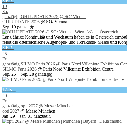
SEP.
19
Sa.
ganztägig
OHI UPDATE 2026
@ SO/ Vienna
OHI UPDATE 2026
@ SO/ Vienna
Sep. 19
ganztägig
Langjährige Kontinuität und Wachstum haben es in Österreich ermögl
feiert die österreichische Augenoptik und Hörakustik Messe und Kong
SEP.
25
Fr.
ganztägig
SILMO Paris 2026
@ Paris Nord Villepinte Exhibition Cen
SILMO Paris 2026
@ Paris Nord Villepinte Exhibition Centre
Sep. 25 – Sep. 28
ganztägig
JAN.
29
Fr.
ganztägig
opti 2027
@ Messe München
opti 2027
@ Messe München
Jan. 29 – Jan. 31
ganztägig