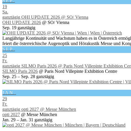
SEP.
19
Sa.
ganztägig
OHI UPDATE 2026
@ SO/ Vienna
OHI UPDATE 2026
@ SO/ Vienna
Sep. 19
ganztägig
Langjährige Kontinuität und Wachstum haben es in Österreich ermögl
feiert die österreichische Augenoptik und Hörakustik Messe und Kong
SEP.
25
Fr.
ganztägig
SILMO Paris 2026
@ Paris Nord Villepinte Exhibition Cen
SILMO Paris 2026
@ Paris Nord Villepinte Exhibition Centre
Sep. 25 – Sep. 28
ganztägig
JAN.
29
Fr.
ganztägig
opti 2027
@ Messe München
opti 2027
@ Messe München
Jan. 29 – Jan. 31
ganztägig