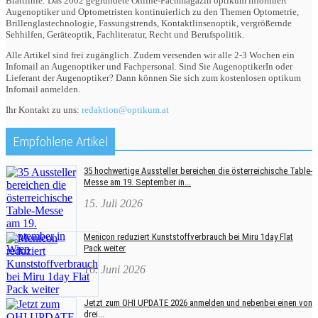
Blattlinie: Das 2002 gegründete Online-Fachmagazin optikum informiert
Augenoptiker und Optometristen kontinuierlich zu den Themen Optometrie,
Brillenglastechnologie, Fassungstrends, Kontaktlinsenoptik, vergrößernde
Sehhilfen, Geräteoptik, Fachliteratur, Recht und Berufspolitik.
Alle Artikel sind frei zugänglich. Zudem versenden wir alle 2-3 Wochen ein
Infomail an Augenoptiker und Fachpersonal. Sind Sie AugenoptikerIn oder
Lieferant der Augenoptiker? Dann können Sie sich zum kostenlosen optikum
Infomail anmelden.
Ihr Kontakt zu uns:
redaktion@optikum.at
Empfohlene Artikel
35 hochwertige Aussteller bereichen die österreichische Table-
Messe am 19. September in...
15. Juli 2026
Menicon reduziert Kunststoffverbrauch bei Miru 1day Flat
Pack weiter
16. Juni 2026
Jetzt zum OHI UPDATE 2026 anmelden und nebenbei einen von
drei...