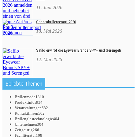
11. Juni 2026
Sonnenbrillenreport 2026
18. Mai 2026
Safilo erwirbt die Eyewear Brands SPY+ und Serengeti
12. Mai 2026
Beliebte Themen
Brillenmode
1310
Produktinfos
934
Veranstaltungen
682
Kontaktlinsen
502
Brillenglastechnologie
404
Unternehmen
304
Zeitgeistig
266
Fachliteratur
108