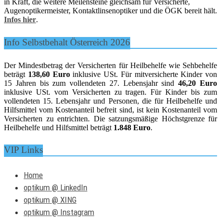
in Kraft, die weitere Meilensteine gleichsam für Versicherte,
Augenoptikermeister, Kontaktlinsenoptiker und die ÖGK bereit hält.
Infos hier
.
Info Selbstbehalt Österreich 2026
Der Mindestbetrag der Versicherten für Heilbehelfe wie Sehbehelfe
beträgt
138,60 Euro
inklusive USt. Für mitversicherte Kinder von
15 Jahren bis zum vollendeten 27. Lebensjahr sind
46,20 Euro
inklusive USt. vom Versicherten zu tragen. Für Kinder bis zum
vollendeten 15. Lebensjahr und Personen, die für Heilbehelfe und
Hilfsmittel vom Kostenanteil befreit sind, ist kein Kostenanteil vom
Versicherten zu entrichten. Die satzungsmäßige Höchstgrenze für
Heilbehelfe und Hilfsmittel beträgt
1.848 Euro
.
VIP Links
Home
optikum @ LinkedIn
optikum @ XING
optikum @ Instagram