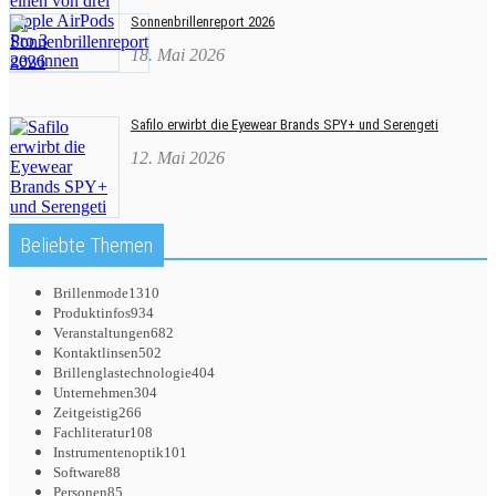
Sonnenbrillenreport 2026
18. Mai 2026
Safilo erwirbt die Eyewear Brands SPY+ und Serengeti
12. Mai 2026
Beliebte Themen
Brillenmode
1310
Produktinfos
934
Veranstaltungen
682
Kontaktlinsen
502
Brillenglastechnologie
404
Unternehmen
304
Zeitgeistig
266
Fachliteratur
108
Instrumentenoptik
101
Software
88
Personen
85