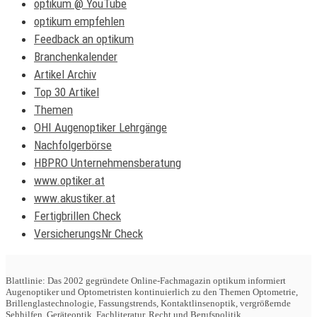
optikum @ YouTube
optikum empfehlen
Feedback an optikum
Branchenkalender
Artikel Archiv
Top 30 Artikel
Themen
OHI Augenoptiker Lehrgänge
Nachfolgerbörse
HBPRO Unternehmensberatung
www.optiker.at
www.akustiker.at
Fertigbrillen Check
VersicherungsNr Check
Blattlinie: Das 2002 gegründete Online-Fachmagazin optikum informiert
Augenoptiker und Optometristen kontinuierlich zu den Themen Optometrie,
Brillenglastechnologie, Fassungstrends, Kontaktlinsenoptik, vergrößernde
Sehhilfen, Geräteoptik, Fachliteratur, Recht und Berufspolitik.