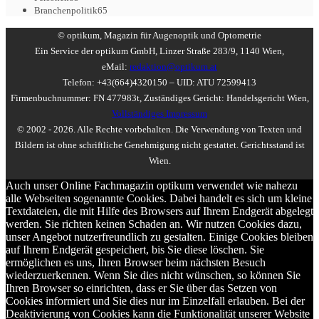
Branchenpolitik
65
© optikum, Magazin für Augenoptik und Optometrie
Ein Service der optikum GmbH, Linzer Straße 283/9, 1140 Wien,
eMail:
redaktion@optikum.at
Telefon: +43(664)4320150 – UID: ATU 72599413
Firmenbuchnummer: FN 477983t, Zuständiges Gericht: Handelsgericht Wien,
Vollständiges Impressum
© 2002 - 2026. Alle Rechte vorbehalten. Die Verwendung von Texten und
Bildern ist ohne schriftliche Genehmigung nicht gestattet. Gerichtsstand ist
Wien.
Auch unser Online Fachmagazin optikum verwendet wie nahezu
alle Webseiten sogenannte Cookies. Dabei handelt es sich um kleine
Textdateien, die mit Hilfe des Browsers auf Ihrem Endgerät abgelegt
werden. Sie richten keinen Schaden an. Wir nutzen Cookies dazu,
unser Angebot nutzerfreundlich zu gestalten. Einige Cookies bleiben
auf Ihrem Endgerät gespeichert, bis Sie diese löschen. Sie
ermöglichen es uns, Ihren Browser beim nächsten Besuch
wiederzuerkennen. Wenn Sie dies nicht wünschen, so können Sie
Ihren Browser so einrichten, dass er Sie über das Setzen von
Cookies informiert und Sie dies nur im Einzelfall erlauben. Bei der
Deaktivierung von Cookies kann die Funktionalität unserer Website