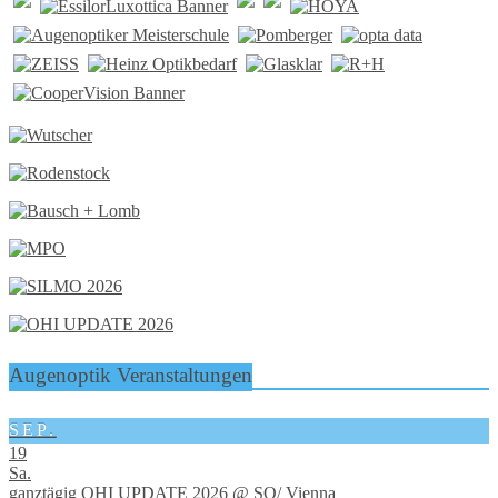
Augenoptik Veranstaltungen
SEP.
19
Sa.
ganztägig
OHI UPDATE 2026
@ SO/ Vienna