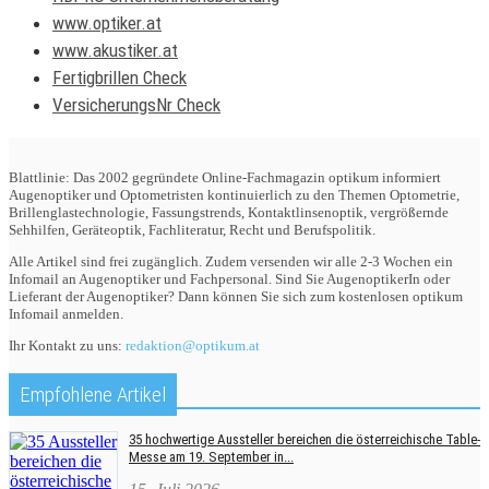
www.optiker.at
www.akustiker.at
Fertigbrillen Check
VersicherungsNr Check
Blattlinie: Das 2002 gegründete Online-Fachmagazin optikum informiert
Augenoptiker und Optometristen kontinuierlich zu den Themen Optometrie,
Brillenglastechnologie, Fassungstrends, Kontaktlinsenoptik, vergrößernde
Sehhilfen, Geräteoptik, Fachliteratur, Recht und Berufspolitik.
Alle Artikel sind frei zugänglich. Zudem versenden wir alle 2-3 Wochen ein
Infomail an Augenoptiker und Fachpersonal. Sind Sie AugenoptikerIn oder
Lieferant der Augenoptiker? Dann können Sie sich zum kostenlosen optikum
Infomail anmelden.
Ihr Kontakt zu uns:
redaktion@optikum.at
Empfohlene Artikel
35 hochwertige Aussteller bereichen die österreichische Table-
Messe am 19. September in...