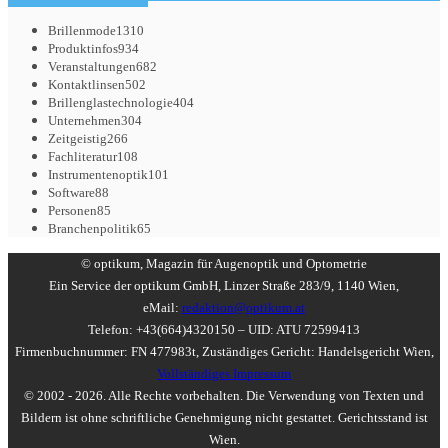
Brillenmode
1310
Produktinfos
934
Veranstaltungen
682
Kontaktlinsen
502
Brillenglastechnologie
404
Unternehmen
304
Zeitgeistig
266
Fachliteratur
108
Instrumentenoptik
101
Software
88
Personen
85
Branchenpolitik
65
© optikum, Magazin für Augenoptik und Optometrie
Ein Service der optikum GmbH, Linzer Straße 283/9, 1140 Wien,
eMail:
redaktion@optikum.at
Telefon: +43(664)4320150 – UID: ATU 72599413
Firmenbuchnummer: FN 477983t, Zuständiges Gericht: Handelsgericht Wien,
Vollständiges Impressum
© 2002 - 2026. Alle Rechte vorbehalten. Die Verwendung von Texten und
Bildern ist ohne schriftliche Genehmigung nicht gestattet. Gerichtsstand ist
Wien.