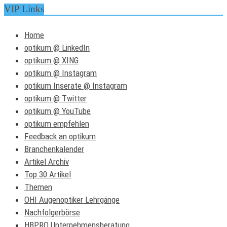
VIP Links
Home
optikum @ LinkedIn
optikum @ XING
optikum @ Instagram
optikum Inserate @ Instagram
optikum @ Twitter
optikum @ YouTube
optikum empfehlen
Feedback an optikum
Branchenkalender
Artikel Archiv
Top 30 Artikel
Themen
OHI Augenoptiker Lehrgänge
Nachfolgerbörse
HBPRO Unternehmensberatung