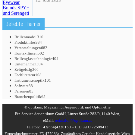
Beliebte Themen
Brillenmode
1310
Produktinfos
934
Veranstaltungen
682
Kontaktlinsen
502
Brillenglastechnologie
404
Unternehmen
304
Zeitgeistig
266
Fachliteratur
108
Instrumentenoptik
101
Software
88
Personen
85
Branchenpolitik
65
© optikum, Magazin für Augenoptik und Optometrie
Ein Service der optikum GmbH, Linzer Straße 283/9, 1140 Wien,
eMail:
redaktion@optikum.at
Telefon: +43(664)4320150 – UID: ATU 72599413
Firmenbuchnummer: FN 477983t, Zuständiges Gericht: Handelsgericht Wien,