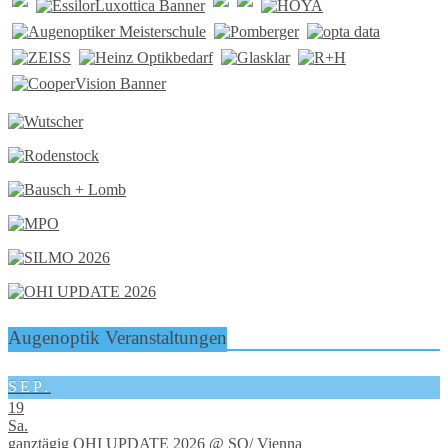
Augenoptik Veranstaltungen
SEP.
19
Sa.
ganztägig
OHI UPDATE 2026
@ SO/ Vienna