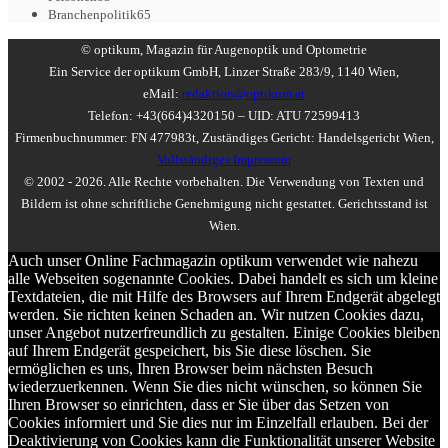
Branchenpolitik
65
© optikum, Magazin für Augenoptik und Optometrie
Ein Service der optikum GmbH, Linzer Straße 283/9, 1140 Wien,
eMail:
redaktion@optikum.at
Telefon: +43(664)4320150 – UID: ATU 72599413
Firmenbuchnummer: FN 477983t, Zuständiges Gericht: Handelsgericht Wien,
Vollständiges Impressum
© 2002 - 2026. Alle Rechte vorbehalten. Die Verwendung von Texten und
Bildern ist ohne schriftliche Genehmigung nicht gestattet. Gerichtsstand ist
Wien.
Auch unser Online Fachmagazin optikum verwendet wie nahezu
alle Webseiten sogenannte Cookies. Dabei handelt es sich um kleine
Textdateien, die mit Hilfe des Browsers auf Ihrem Endgerät abgelegt
werden. Sie richten keinen Schaden an. Wir nutzen Cookies dazu,
unser Angebot nutzerfreundlich zu gestalten. Einige Cookies bleiben
auf Ihrem Endgerät gespeichert, bis Sie diese löschen. Sie
ermöglichen es uns, Ihren Browser beim nächsten Besuch
wiederzuerkennen. Wenn Sie dies nicht wünschen, so können Sie
Ihren Browser so einrichten, dass er Sie über das Setzen von
Cookies informiert und Sie dies nur im Einzelfall erlauben. Bei der
Deaktivierung von Cookies kann die Funktionalität unserer Website