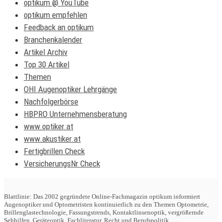
optikum @ YouTube
optikum empfehlen
Feedback an optikum
Branchenkalender
Artikel Archiv
Top 30 Artikel
Themen
OHI Augenoptiker Lehrgänge
Nachfolgerbörse
HBPRO Unternehmensberatung
www.optiker.at
www.akustiker.at
Fertigbrillen Check
VersicherungsNr Check
Blattlinie: Das 2002 gegründete Online-Fachmagazin optikum informiert
Augenoptiker und Optometristen kontinuierlich zu den Themen Optometrie,
Brillenglastechnologie, Fassungstrends, Kontaktlinsenoptik, vergrößernde
Sehhilfen, Geräteoptik, Fachliteratur, Recht und Berufspolitik.