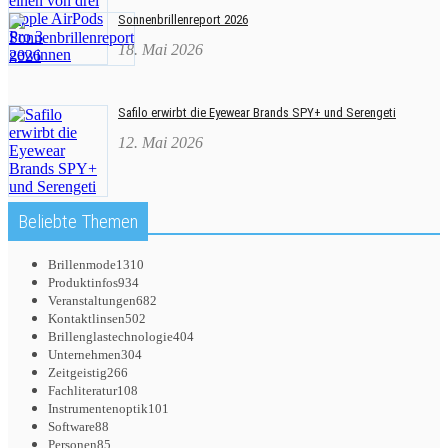
Sonnenbrillenreport 2026
18. Mai 2026
Safilo erwirbt die Eyewear Brands SPY+ und Serengeti
12. Mai 2026
Beliebte Themen
Brillenmode
1310
Produktinfos
934
Veranstaltungen
682
Kontaktlinsen
502
Brillenglastechnologie
404
Unternehmen
304
Zeitgeistig
266
Fachliteratur
108
Instrumentenoptik
101
Software
88
Personen
85