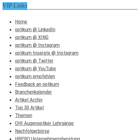
VIP Links
Home
optikum @ LinkedIn
optikum @ XING
optikum @ Instagram
optikum Inserate @ Instagram
optikum @ Twitter
optikum @ YouTube
optikum empfehlen
Feedback an optikum
Branchenkalender
Artikel Archiv
Top 30 Artikel
Themen
OHI Augenoptiker Lehrgänge
Nachfolgerbörse
HBPRO Unternehmensberatung