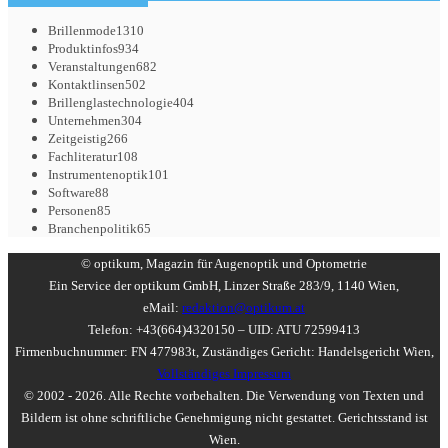
Brillenmode
1310
Produktinfos
934
Veranstaltungen
682
Kontaktlinsen
502
Brillenglastechnologie
404
Unternehmen
304
Zeitgeistig
266
Fachliteratur
108
Instrumentenoptik
101
Software
88
Personen
85
Branchenpolitik
65
© optikum, Magazin für Augenoptik und Optometrie
Ein Service der optikum GmbH, Linzer Straße 283/9, 1140 Wien,
eMail:
redaktion@optikum.at
Telefon: +43(664)4320150 – UID: ATU 72599413
Firmenbuchnummer: FN 477983t, Zuständiges Gericht: Handelsgericht Wien,
Vollständiges Impressum
© 2002 - 2026. Alle Rechte vorbehalten. Die Verwendung von Texten und
Bildern ist ohne schriftliche Genehmigung nicht gestattet. Gerichtsstand ist
Wien.