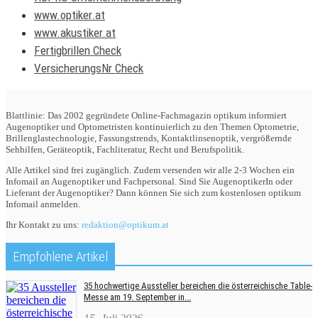
www.optiker.at
www.akustiker.at
Fertigbrillen Check
VersicherungsNr Check
Blattlinie: Das 2002 gegründete Online-Fachmagazin optikum informiert
Augenoptiker und Optometristen kontinuierlich zu den Themen Optometrie,
Brillenglastechnologie, Fassungstrends, Kontaktlinsenoptik, vergrößernde
Sehhilfen, Geräteoptik, Fachliteratur, Recht und Berufspolitik.
Alle Artikel sind frei zugänglich. Zudem versenden wir alle 2-3 Wochen ein
Infomail an Augenoptiker und Fachpersonal. Sind Sie AugenoptikerIn oder
Lieferant der Augenoptiker? Dann können Sie sich zum kostenlosen optikum
Infomail anmelden.
Ihr Kontakt zu uns:
redaktion@optikum.at
Empfohlene Artikel
35 hochwertige Aussteller bereichen die österreichische Table-
Messe am 19. September in...