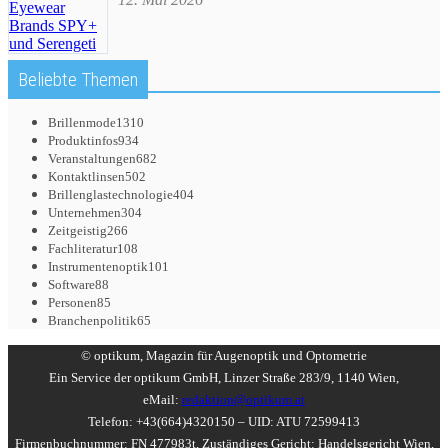
Beliebte Themen
Brillenmode
1310
Produktinfos
934
Veranstaltungen
682
Kontaktlinsen
502
Brillenglastechnologie
404
Unternehmen
304
Zeitgeistig
266
Fachliteratur
108
Instrumentenoptik
101
Software
88
Personen
85
Branchenpolitik
65
© optikum, Magazin für Augenoptik und Optometrie
Ein Service der optikum GmbH, Linzer Straße 283/9, 1140 Wien,
eMail:
redaktion@optikum.at
Telefon: +43(664)4320150 – UID: ATU 72599413
Firmenbuchnummer: FN 477983t, Zuständiges Gericht: Handelsgericht Wien,