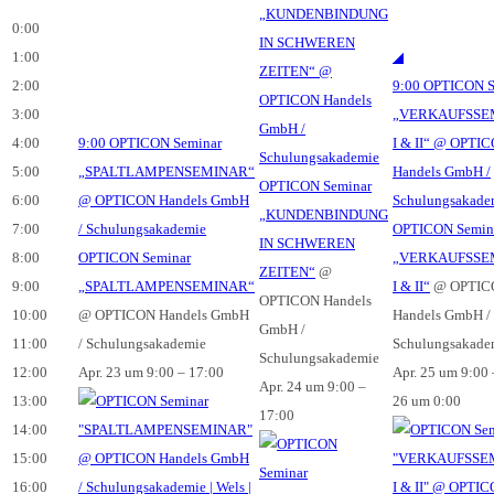
„KUNDENBINDUNG
0:00
IN SCHWEREN
1:00
◢
ZEITEN“
@
2:00
9:00
OPTICON S
OPTICON Handels
3:00
„VERKAUFSSE
GmbH /
4:00
9:00
OPTICON Seminar
I & II“
@ OPTIC
Schulungsakademie
5:00
„SPALTLAMPENSEMINAR“
Handels GmbH /
OPTICON Seminar
6:00
@ OPTICON Handels GmbH
Schulungsakade
„KUNDENBINDUNG
7:00
/ Schulungsakademie
OPTICON Semin
IN SCHWEREN
8:00
OPTICON Seminar
„VERKAUFSSE
ZEITEN“
@
9:00
„SPALTLAMPENSEMINAR“
I & II“
@ OPTIC
OPTICON Handels
10:00
@ OPTICON Handels GmbH
Handels GmbH /
GmbH /
11:00
/ Schulungsakademie
Schulungsakade
Schulungsakademie
12:00
Apr. 23 um 9:00 – 17:00
Apr. 25 um 9:00 
Apr. 24 um 9:00 –
13:00
26 um 0:00
17:00
14:00
15:00
16:00