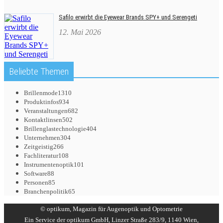
Safilo erwirbt die Eyewear Brands SPY+ und Serengeti
12. Mai 2026
Beliebte Themen
Brillenmode
1310
Produktinfos
934
Veranstaltungen
682
Kontaktlinsen
502
Brillenglastechnologie
404
Unternehmen
304
Zeitgeistig
266
Fachliteratur
108
Instrumentenoptik
101
Software
88
Personen
85
Branchenpolitik
65
© optikum, Magazin für Augenoptik und Optometrie
Ein Service der optikum GmbH, Linzer Straße 283/9, 1140 Wien,