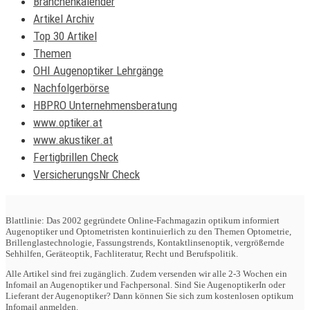
Branchenkalender
Artikel Archiv
Top 30 Artikel
Themen
OHI Augenoptiker Lehrgänge
Nachfolgerbörse
HBPRO Unternehmensberatung
www.optiker.at
www.akustiker.at
Fertigbrillen Check
VersicherungsNr Check
Blattlinie: Das 2002 gegründete Online-Fachmagazin optikum informiert
Augenoptiker und Optometristen kontinuierlich zu den Themen Optometrie,
Brillenglastechnologie, Fassungstrends, Kontaktlinsenoptik, vergrößernde
Sehhilfen, Geräteoptik, Fachliteratur, Recht und Berufspolitik.
Alle Artikel sind frei zugänglich. Zudem versenden wir alle 2-3 Wochen ein
Infomail an Augenoptiker und Fachpersonal. Sind Sie AugenoptikerIn oder
Lieferant der Augenoptiker? Dann können Sie sich zum kostenlosen optikum
Infomail anmelden.