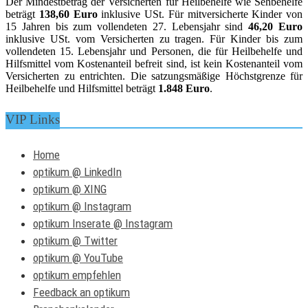
Der Mindestbetrag der Versicherten für Heilbehelfe wie Sehbehelfe
beträgt
138,60 Euro
inklusive USt. Für mitversicherte Kinder von
15 Jahren bis zum vollendeten 27. Lebensjahr sind
46,20 Euro
inklusive USt. vom Versicherten zu tragen. Für Kinder bis zum
vollendeten 15. Lebensjahr und Personen, die für Heilbehelfe und
Hilfsmittel vom Kostenanteil befreit sind, ist kein Kostenanteil vom
Versicherten zu entrichten. Die satzungsmäßige Höchstgrenze für
Heilbehelfe und Hilfsmittel beträgt
1.848 Euro
.
VIP Links
Home
optikum @ LinkedIn
optikum @ XING
optikum @ Instagram
optikum Inserate @ Instagram
optikum @ Twitter
optikum @ YouTube
optikum empfehlen
Feedback an optikum