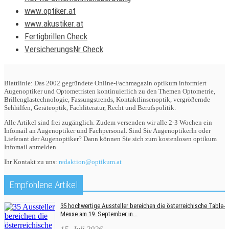
www.optiker.at
www.akustiker.at
Fertigbrillen Check
VersicherungsNr Check
Blattlinie: Das 2002 gegründete Online-Fachmagazin optikum informiert
Augenoptiker und Optometristen kontinuierlich zu den Themen Optometrie,
Brillenglastechnologie, Fassungstrends, Kontaktlinsenoptik, vergrößernde
Sehhilfen, Geräteoptik, Fachliteratur, Recht und Berufspolitik.
Alle Artikel sind frei zugänglich. Zudem versenden wir alle 2-3 Wochen ein
Infomail an Augenoptiker und Fachpersonal. Sind Sie AugenoptikerIn oder
Lieferant der Augenoptiker? Dann können Sie sich zum kostenlosen optikum
Infomail anmelden.
Ihr Kontakt zu uns:
redaktion@optikum.at
Empfohlene Artikel
35 hochwertige Aussteller bereichen die österreichische Table-
Messe am 19. September in...