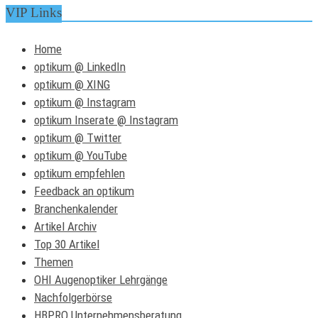
VIP Links
Home
optikum @ LinkedIn
optikum @ XING
optikum @ Instagram
optikum Inserate @ Instagram
optikum @ Twitter
optikum @ YouTube
optikum empfehlen
Feedback an optikum
Branchenkalender
Artikel Archiv
Top 30 Artikel
Themen
OHI Augenoptiker Lehrgänge
Nachfolgerbörse
HBPRO Unternehmensberatung