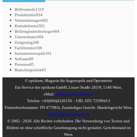
Brillenmode
1310
Produktinfos
934
Veranstaltungen
682
Kontaktlinsen
502
Brillenglastechnologie
404
Unternehmen
304
Zeitgeistig
266
Fachliteratur
108
Instrumentenoptik
101
Software
88
Personen
85
Branchenpolitik
65
© optikum, Magazin für Augenoptik und Optometrie
Ein Service der optikum GmbH, Linzer Straße 283/9, 1140 Wien,
eMail:
redaktion@optikum.at
Telefon: +43(664)4320150 – UID: ATU 72599413
Firmenbuchnummer: FN 477983t, Zuständiges Gericht: Handelsgericht Wien,
Vollständiges Impressum
© 2002 - 2026. Alle Rechte vorbehalten. Die Verwendung von Texten und
Bildern ist ohne schriftliche Genehmigung nicht gestattet. Gerichtsstand ist
Wien.