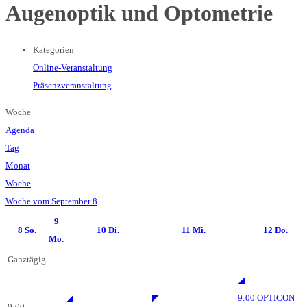
Augenoptik und Optometrie
Kategorien
Online-Veranstaltung
Präsenzveranstaltung
Woche
Agenda
Tag
Monat
Woche
Woche vom September 8
9
8
So.
10
Di.
11
Mi.
12
Do.
Mo.
Ganztägig
◢
◢
◤
9:00
OPTICON
0:00