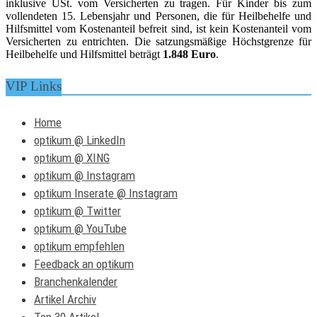
inklusive USt. vom Versicherten zu tragen. Für Kinder bis zum
vollendeten 15. Lebensjahr und Personen, die für Heilbehelfe und
Hilfsmittel vom Kostenanteil befreit sind, ist kein Kostenanteil vom
Versicherten zu entrichten. Die satzungsmäßige Höchstgrenze für
Heilbehelfe und Hilfsmittel beträgt
1.848 Euro
.
VIP Links
Home
optikum @ LinkedIn
optikum @ XING
optikum @ Instagram
optikum Inserate @ Instagram
optikum @ Twitter
optikum @ YouTube
optikum empfehlen
Feedback an optikum
Branchenkalender
Artikel Archiv
Top 30 Artikel