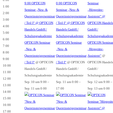
9:00
OPTICON
0:00
OPTICON
Seminar
1:00
Seminar „Neu- &
Seminar „Neu- &
„Hörgeräte-
2:00
Quereinsteigerseminar
Quereinsteigerseminar
Assistent“
@
3:00
/ Teil I“
@ OPTICON
/ Teil I“
@ OPTICON
OPTICON Handel
4:00
Handels GmbH /
Handels GmbH /
GmbH /
5:00
Schulungsakademie
Schulungsakademie
Schulungsakadem
6:00
OPTICON Seminar
OPTICON Seminar
OPTICON Semina
7:00
„Neu- &
„Neu- &
„Hörgeräte-
8:00
Quereinsteigerseminar
Quereinsteigerseminar
Assistent“
@
9:00
/ Teil I“
@ OPTICON
/ Teil I“
@ OPTICON
OPTICON Handel
10:00
Handels GmbH /
Handels GmbH /
GmbH /
11:00
Schulungsakademie
Schulungsakademie
Schulungsakadem
12:00
Sep. 10 um 9:00 –
Sep. 11 um 0:00 –
Sep. 12 um 9:00 –
13:00
Sep. 11 um 0:00
17:00
Sep. 13 um 0:00
14:00
15:00
16:00
17:00