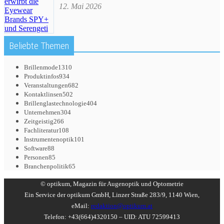
12. Mai 2026
Beliebte Themen
Brillenmode
1310
Produktinfos
934
Veranstaltungen
682
Kontaktlinsen
502
Brillenglastechnologie
404
Unternehmen
304
Zeitgeistig
266
Fachliteratur
108
Instrumentenoptik
101
Software
88
Personen
85
Branchenpolitik
65
© optikum, Magazin für Augenoptik und Optometrie
Ein Service der optikum GmbH, Linzer Straße 283/9, 1140 Wien,
eMail:
redaktion@optikum.at
Telefon: +43(664)4320150 – UID: ATU 72599413