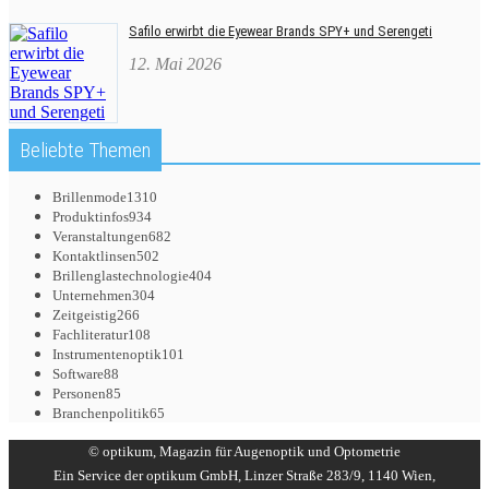
Safilo erwirbt die Eyewear Brands SPY+ und Serengeti
12. Mai 2026
Beliebte Themen
Brillenmode
1310
Produktinfos
934
Veranstaltungen
682
Kontaktlinsen
502
Brillenglastechnologie
404
Unternehmen
304
Zeitgeistig
266
Fachliteratur
108
Instrumentenoptik
101
Software
88
Personen
85
Branchenpolitik
65
© optikum, Magazin für Augenoptik und Optometrie
Ein Service der optikum GmbH, Linzer Straße 283/9, 1140 Wien,