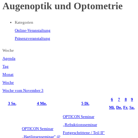
Augenoptik und Optometrie
Kategorien
Online-Veranstaltung
Präsenzveranstaltung
Woche
Agenda
Tag
Monat
Woche
Woche vom November 3
6
7
8
9
3
So.
4
Mo.
5
Di.
Mi.
Do.
Fr.
Sa.
OPTICON Seminar
„Refraktionsseminar
OPTICON Seminar
Fortgeschrittene / Teil II“
„Hartlinsenseminar“
@