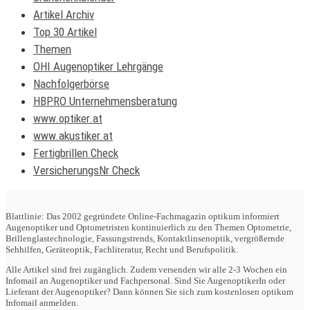
Artikel Archiv
Top 30 Artikel
Themen
OHI Augenoptiker Lehrgänge
Nachfolgerbörse
HBPRO Unternehmensberatung
www.optiker.at
www.akustiker.at
Fertigbrillen Check
VersicherungsNr Check
Blattlinie: Das 2002 gegründete Online-Fachmagazin optikum informiert
Augenoptiker und Optometristen kontinuierlich zu den Themen Optometrie,
Brillenglastechnologie, Fassungstrends, Kontaktlinsenoptik, vergrößernde
Sehhilfen, Geräteoptik, Fachliteratur, Recht und Berufspolitik.
Alle Artikel sind frei zugänglich. Zudem versenden wir alle 2-3 Wochen ein
Infomail an Augenoptiker und Fachpersonal. Sind Sie AugenoptikerIn oder
Lieferant der Augenoptiker? Dann können Sie sich zum kostenlosen optikum
Infomail anmelden.