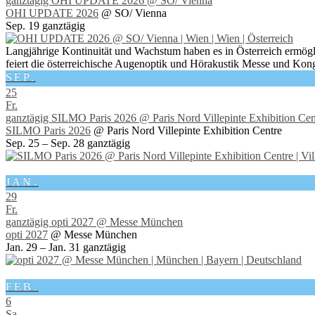
ganztägig
OHI UPDATE 2026
@ SO/ Vienna
OHI UPDATE 2026
@ SO/ Vienna
Sep. 19
ganztägig
Langjährige Kontinuität und Wachstum haben es in Österreich ermögl
feiert die österreichische Augenoptik und Hörakustik Messe und Kong
SEP.
25
Fr.
ganztägig
SILMO Paris 2026
@ Paris Nord Villepinte Exhibition Cen
SILMO Paris 2026
@ Paris Nord Villepinte Exhibition Centre
Sep. 25 – Sep. 28
ganztägig
JAN.
29
Fr.
ganztägig
opti 2027
@ Messe München
opti 2027
@ Messe München
Jan. 29 – Jan. 31
ganztägig
FEB.
6
Sa.