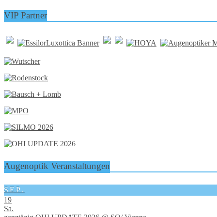
VIP Partner
Augenoptik Veranstaltungen
SEP.
19
Sa.