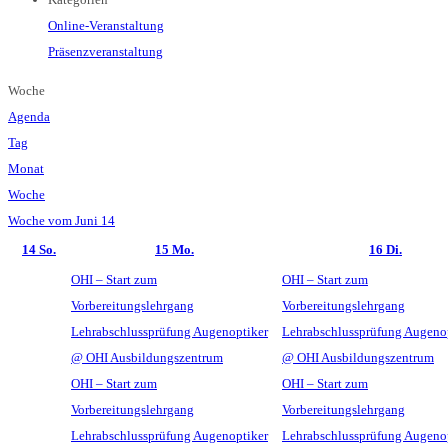
Online-Veranstaltung
Präsenzveranstaltung
Woche
Agenda
Tag
Monat
Woche
Woche vom Juni 14
14
So.
15
Mo.
16
Di.
OHI – Start zum
OHI – Start zum
Vorbereitungslehrgang
Vorbereitungslehrgang
Lehrabschlussprüfung Augenoptiker
Lehrabschlussprüfung Augeno
@ OHI Ausbildungszentrum
@ OHI Ausbildungszentrum
OHI – Start zum
OHI – Start zum
Vorbereitungslehrgang
Vorbereitungslehrgang
Lehrabschlussprüfung Augenoptiker
Lehrabschlussprüfung Augeno