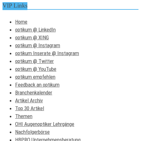
VIP Links
Home
optikum @ LinkedIn
optikum @ XING
optikum @ Instagram
optikum Inserate @ Instagram
optikum @ Twitter
optikum @ YouTube
optikum empfehlen
Feedback an optikum
Branchenkalender
Artikel Archiv
Top 30 Artikel
Themen
OHI Augenoptiker Lehrgänge
Nachfolgerbörse
HBPRO Unternehmensberatung