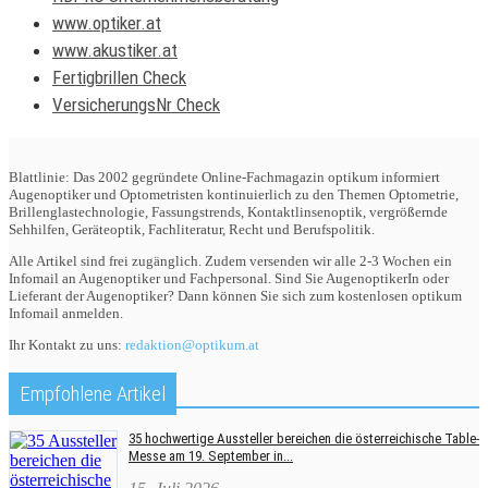
www.optiker.at
www.akustiker.at
Fertigbrillen Check
VersicherungsNr Check
Blattlinie: Das 2002 gegründete Online-Fachmagazin optikum informiert
Augenoptiker und Optometristen kontinuierlich zu den Themen Optometrie,
Brillenglastechnologie, Fassungstrends, Kontaktlinsenoptik, vergrößernde
Sehhilfen, Geräteoptik, Fachliteratur, Recht und Berufspolitik.
Alle Artikel sind frei zugänglich. Zudem versenden wir alle 2-3 Wochen ein
Infomail an Augenoptiker und Fachpersonal. Sind Sie AugenoptikerIn oder
Lieferant der Augenoptiker? Dann können Sie sich zum kostenlosen optikum
Infomail anmelden.
Ihr Kontakt zu uns:
redaktion@optikum.at
Empfohlene Artikel
35 hochwertige Aussteller bereichen die österreichische Table-
Messe am 19. September in...