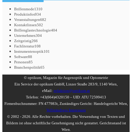
Brillenmode
1310
Produktinfos
934
Veranstaltungen
682
Kontaktlinsen
502
Brillenglastechnologie
404
Unternehmen
304
Zeitgeistig
266
Fachliteratur
108
Instrumentenoptik
101
Software
88
Personen
85
Branchenpolitik
65
© optikum, Magazin für Augenoptik und Optometrie
Ein Service der optikum GmbH, Linzer Straße 283/9, 1140 Wien,
eMail:
redaktion@optikum.at
Telefon: +43(664)4320150 – UID: ATU 72599413
Firmenbuchnummer: FN 477983t, Zuständiges Gericht: Handelsgericht Wien,
Vollständiges Impressum
© 2002 - 2026. Alle Rechte vorbehalten. Die Verwendung von Texten und
Bildern ist ohne schriftliche Genehmigung nicht gestattet. Gerichtsstand ist
Wien.