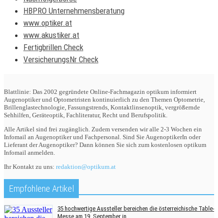
HBPRO Unternehmensberatung
www.optiker.at
www.akustiker.at
Fertigbrillen Check
VersicherungsNr Check
Blattlinie: Das 2002 gegründete Online-Fachmagazin optikum informiert
Augenoptiker und Optometristen kontinuierlich zu den Themen Optometrie,
Brillenglastechnologie, Fassungstrends, Kontaktlinsenoptik, vergrößernde
Sehhilfen, Geräteoptik, Fachliteratur, Recht und Berufspolitik.
Alle Artikel sind frei zugänglich. Zudem versenden wir alle 2-3 Wochen ein
Infomail an Augenoptiker und Fachpersonal. Sind Sie AugenoptikerIn oder
Lieferant der Augenoptiker? Dann können Sie sich zum kostenlosen optikum
Infomail anmelden.
Ihr Kontakt zu uns:
redaktion@optikum.at
Empfohlene Artikel
35 hochwertige Aussteller bereichen die österreichische Table-
Messe am 19. September in...