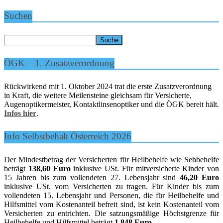
Suchen
ÖGK – 1. Zusatzverordnung
Rückwirkend mit 1. Oktober 2024 trat die erste Zusatzverordnung
in Kraft, die weitere Meilensteine gleichsam für Versicherte,
Augenoptikermeister, Kontaktlinsenoptiker und die ÖGK bereit hält.
Infos hier
.
Info Selbstbehalt Österreich 2026
Der Mindestbetrag der Versicherten für Heilbehelfe wie Sehbehelfe
beträgt
138,60 Euro
inklusive USt. Für mitversicherte Kinder von
15 Jahren bis zum vollendeten 27. Lebensjahr sind
46,20 Euro
inklusive USt. vom Versicherten zu tragen. Für Kinder bis zum
vollendeten 15. Lebensjahr und Personen, die für Heilbehelfe und
Hilfsmittel vom Kostenanteil befreit sind, ist kein Kostenanteil vom
Versicherten zu entrichten. Die satzungsmäßige Höchstgrenze für
Heilbehelfe und Hilfsmittel beträgt
1.848 Euro
.