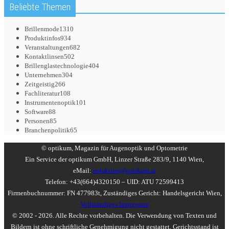
Beliebte Themen
Brillenmode
1310
Produktinfos
934
Veranstaltungen
682
Kontaktlinsen
502
Brillenglastechnologie
404
Unternehmen
304
Zeitgeistig
266
Fachliteratur
108
Instrumentenoptik
101
Software
88
Personen
85
Branchenpolitik
65
© optikum, Magazin für Augenoptik und Optometrie
Ein Service der optikum GmbH, Linzer Straße 283/9, 1140 Wien,
eMail:
redaktion@optikum.at
Telefon: +43(664)4320150 – UID: ATU 72599413
Firmenbuchnummer: FN 477983t, Zuständiges Gericht: Handelsgericht Wien,
Vollständiges Impressum
© 2002 - 2026. Alle Rechte vorbehalten. Die Verwendung von Texten und
Bildern ist ohne schriftliche Genehmigung nicht gestattet. Gerichtsstand ist