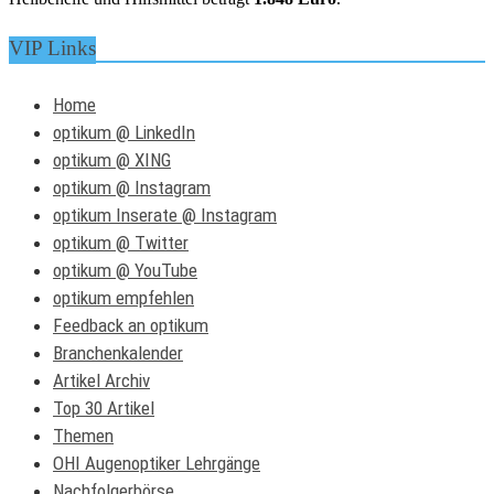
VIP Links
Home
optikum @ LinkedIn
optikum @ XING
optikum @ Instagram
optikum Inserate @ Instagram
optikum @ Twitter
optikum @ YouTube
optikum empfehlen
Feedback an optikum
Branchenkalender
Artikel Archiv
Top 30 Artikel
Themen
OHI Augenoptiker Lehrgänge
Nachfolgerbörse