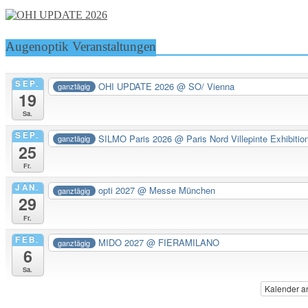
Augenoptik Veranstaltungen
SEP.
OHI UPDATE 2026
@ SO/ Vienna
ganztägig
19
Sa.
SEP.
SILMO Paris 2026
@ Paris Nord Villepinte Exhibitio
ganztägig
25
Fr.
JAN.
opti 2027
@ Messe München
ganztägig
29
Fr.
FEB.
MIDO 2027
@ FIERAMILANO
ganztägig
6
Sa.
Kalender a