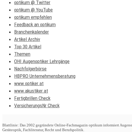
optikum @ Twitter
optikum @ YouTube
optikum empfehlen
Feedback an optikum
Branchenkalender
Artikel Archiv
Top 30 Artikel
Themen
OHI Augenoptiker Lehrgänge
Nachfolgerbörse
HBPRO Unternehmensberatung
www.optiker.at
www.akustiker.at
Fertigbrillen Check
VersicherungsNr Check
Blattlinie: Das 2002 gegründete Online-Fachmagazin optikum informiert Augenop
Geräteoptik, Fachliteratur, Recht und Berufspolitik.