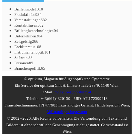
Brillenmode
1310
Produktinfos
934
Veranstaltungen
682
Kontaktlinsen
502
Brillenglastechnologie
404
Unternehmen
304
Zeitgeistig
266
Fachliteratur
108
Instrumentenoptik
101
Software
88
Personen
85
Branchenpolitik
65
© optikum, Magazin für Augenoptik und Optometrie
Ein Service der optikum GmbH, Linzer Straße 283/9, 1140 Wien,
eMail:
redaktion@optikum.at
Telefon: +43(664)4320150 – UID: ATU 72599413
Firmenbuchnummer: FN 477983t, Zuständiges Gericht: Handelsgericht Wien,
Vollständiges Impressum
© 2002 - 2026. Alle Rechte vorbehalten. Die Verwendung von Texten und
Bildern ist ohne schriftliche Genehmigung nicht gestattet. Gerichtsstand ist
Wien.