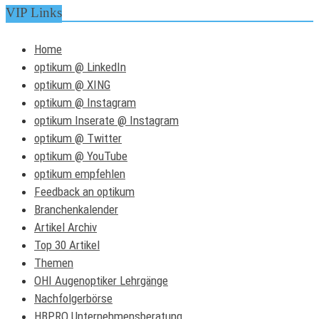
VIP Links
Home
optikum @ LinkedIn
optikum @ XING
optikum @ Instagram
optikum Inserate @ Instagram
optikum @ Twitter
optikum @ YouTube
optikum empfehlen
Feedback an optikum
Branchenkalender
Artikel Archiv
Top 30 Artikel
Themen
OHI Augenoptiker Lehrgänge
Nachfolgerbörse
HBPRO Unternehmensberatung