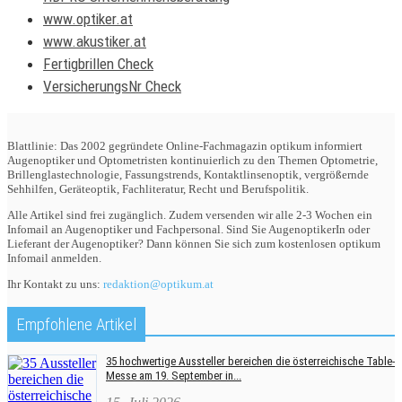
www.optiker.at
www.akustiker.at
Fertigbrillen Check
VersicherungsNr Check
Blattlinie: Das 2002 gegründete Online-Fachmagazin optikum informiert
Augenoptiker und Optometristen kontinuierlich zu den Themen Optometrie,
Brillenglastechnologie, Fassungstrends, Kontaktlinsenoptik, vergrößernde
Sehhilfen, Geräteoptik, Fachliteratur, Recht und Berufspolitik.
Alle Artikel sind frei zugänglich. Zudem versenden wir alle 2-3 Wochen ein
Infomail an Augenoptiker und Fachpersonal. Sind Sie AugenoptikerIn oder
Lieferant der Augenoptiker? Dann können Sie sich zum kostenlosen optikum
Infomail anmelden.
Ihr Kontakt zu uns:
redaktion@optikum.at
Empfohlene Artikel
35 hochwertige Aussteller bereichen die österreichische Table-
Messe am 19. September in...