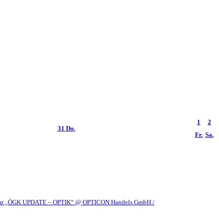
1
2
31
Do.
Fr.
Sa.
ar „ÖGK UPDATE – OPTIK“
@ OPTICON Handels GmbH /