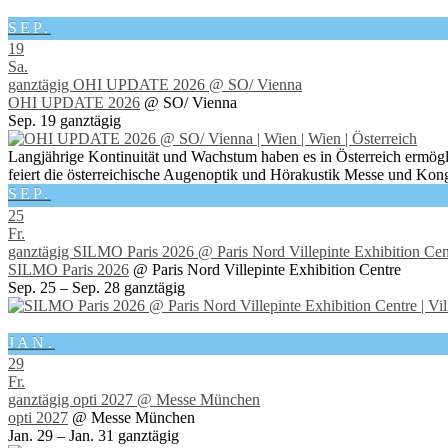
SEP.
19
Sa.
ganztägig
OHI UPDATE 2026
@ SO/ Vienna
OHI UPDATE 2026
@ SO/ Vienna
Sep. 19
ganztägig
Langjährige Kontinuität und Wachstum haben es in Österreich ermögl
feiert die österreichische Augenoptik und Hörakustik Messe und Kong
SEP.
25
Fr.
ganztägig
SILMO Paris 2026
@ Paris Nord Villepinte Exhibition Cen
SILMO Paris 2026
@ Paris Nord Villepinte Exhibition Centre
Sep. 25 – Sep. 28
ganztägig
JAN.
29
Fr.
ganztägig
opti 2027
@ Messe München
opti 2027
@ Messe München
Jan. 29 – Jan. 31
ganztägig