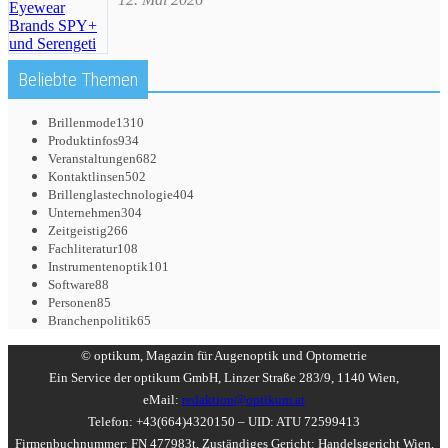
Beliebte Themen
Brillenmode
1310
Produktinfos
934
Veranstaltungen
682
Kontaktlinsen
502
Brillenglastechnologie
404
Unternehmen
304
Zeitgeistig
266
Fachliteratur
108
Instrumentenoptik
101
Software
88
Personen
85
Branchenpolitik
65
© optikum, Magazin für Augenoptik und Optometrie
Ein Service der optikum GmbH, Linzer Straße 283/9, 1140 Wien,
eMail:
redaktion@optikum.at
Telefon: +43(664)4320150 – UID: ATU 72599413
Firmenbuchnummer: FN 477983t, Zuständiges Gericht: Handelsgericht Wien,