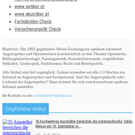
www.optiker.at
www.akustiker.at
Fertigbrillen Check
VersicherungsNr Check
Blattlinie: Das 2002 gegründete Online-Fachmagazin optikum informiert
Augenoptiker und Optometristen kontinuierlich zu den Themen Optometrie,
Brillenglastechnologie, Fassungstrends, Kontaktlinsenoptik, vergrößernde
Sehhilfen, Geräteoptik, Fachliteratur, Recht und Berufspolitik.
Alle Artikel sind frei zugänglich. Zudem versenden wir alle 2-3 Wochen ein
Infomail an Augenoptiker und Fachpersonal. Sind Sie AugenoptikerIn oder
Lieferant der Augenoptiker? Dann können Sie sich zum kostenlosen optikum
Infomail anmelden.
Ihr Kontakt zu uns:
redaktion@optikum.at
Empfohlene Artikel
35 hochwertige Aussteller bereichen die österreichische Table-
Messe am 19. September in...