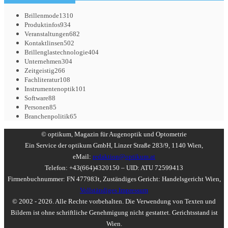
Brillenmode
1310
Produktinfos
934
Veranstaltungen
682
Kontaktlinsen
502
Brillenglastechnologie
404
Unternehmen
304
Zeitgeistig
266
Fachliteratur
108
Instrumentenoptik
101
Software
88
Personen
85
Branchenpolitik
65
© optikum, Magazin für Augenoptik und Optometrie
Ein Service der optikum GmbH, Linzer Straße 283/9, 1140 Wien,
eMail:
redaktion@optikum.at
Telefon: +43(664)4320150 – UID: ATU 72599413
Firmenbuchnummer: FN 477983t, Zuständiges Gericht: Handelsgericht Wien,
Vollständiges Impressum
© 2002 - 2026. Alle Rechte vorbehalten. Die Verwendung von Texten und
Bildern ist ohne schriftliche Genehmigung nicht gestattet. Gerichtsstand ist
Wien.