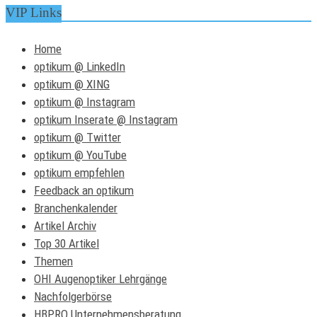
VIP Links
Home
optikum @ LinkedIn
optikum @ XING
optikum @ Instagram
optikum Inserate @ Instagram
optikum @ Twitter
optikum @ YouTube
optikum empfehlen
Feedback an optikum
Branchenkalender
Artikel Archiv
Top 30 Artikel
Themen
OHI Augenoptiker Lehrgänge
Nachfolgerbörse
HBPRO Unternehmensberatung