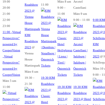
19:00
März 8 um
Arcotel
Roadshow
11:00
20:00
9:00 –
Castellani
2023
@
21:00
11:00
März 9 um
Vienna
22:00
9:00 – 11:00
9:00
IO
House
23:00
Roadsho
Martinspark
11:00
„Virtual
2023
@ H
IOM
Perspectives“
Schillerp
Roadshow
powered by
IOM
2023
@
CooperVision
Roadsho
Vienna
„Virtual
2023
@ H
House
Perspectives“
Schillerp
Martinspark
Tickets
powered by
März 10 
März 6 um
CooperVision
Tickets
Tickets
9:00 – 1
19:30 –
19:30
IOM
März 5 um
21:30
Roadshow
11:00
19:30
IOM
19:30
IOM
2023
@
Roadshow
Roadshow
Classic
2023
@
2023
@ Hotel
Hotel