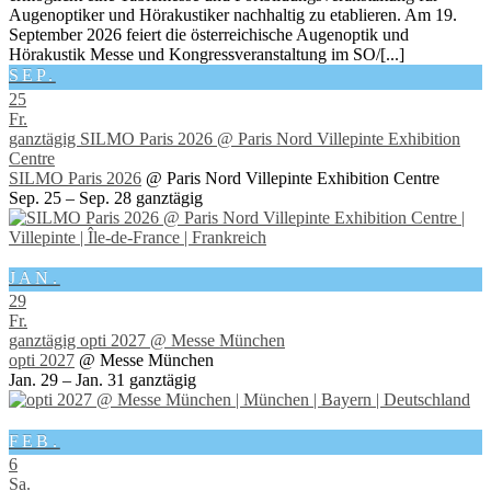
Augenoptiker und Hörakustiker nachhaltig zu etablieren. Am 19.
September 2026 feiert die österreichische Augenoptik und
Hörakustik Messe und Kongressveranstaltung im SO/[...]
SEP.
25
Fr.
ganztägig
SILMO Paris 2026
@ Paris Nord Villepinte Exhibition
Centre
SILMO Paris 2026
@ Paris Nord Villepinte Exhibition Centre
Sep. 25 – Sep. 28
ganztägig
JAN.
29
Fr.
ganztägig
opti 2027
@ Messe München
opti 2027
@ Messe München
Jan. 29 – Jan. 31
ganztägig
FEB.
6
Sa.