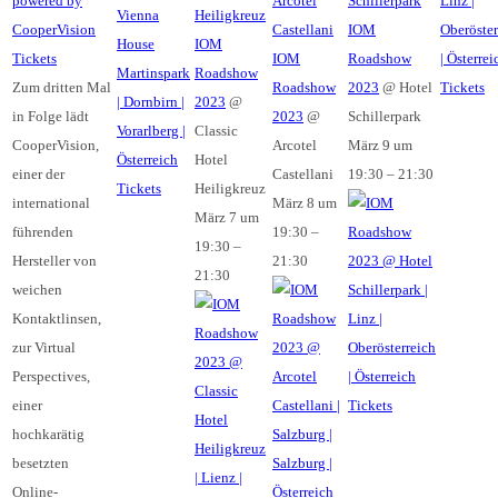
Arcotel
Schillerpark
Heiligkreuz
Castellani
IOM
IOM
Tickets
IOM
Roadshow
Roadshow
Zum dritten Mal
Roadshow
2023
@ Hotel
Tickets
2023
@
in Folge lädt
2023
@
Schillerpark
Classic
CooperVision,
Arcotel
März 9 um
Hotel
einer der
Castellani
19:30 – 21:30
Tickets
Heiligkreuz
international
März 8 um
März 7 um
führenden
19:30 –
19:30 –
Hersteller von
21:30
21:30
weichen
Kontaktlinsen,
zur Virtual
Perspectives,
einer
Tickets
hochkarätig
besetzten
Online-