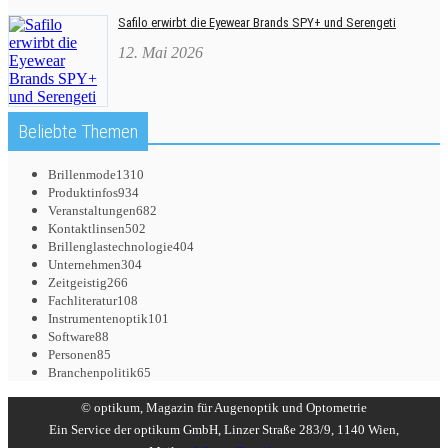
Safilo erwirbt die Eyewear Brands SPY+ und Serengeti
12. Mai 2026
Beliebte Themen
Brillenmode
1310
Produktinfos
934
Veranstaltungen
682
Kontaktlinsen
502
Brillenglastechnologie
404
Unternehmen
304
Zeitgeistig
266
Fachliteratur
108
Instrumentenoptik
101
Software
88
Personen
85
Branchenpolitik
65
© optikum, Magazin für Augenoptik und Optometrie
Ein Service der optikum GmbH, Linzer Straße 283/9, 1140 Wien,