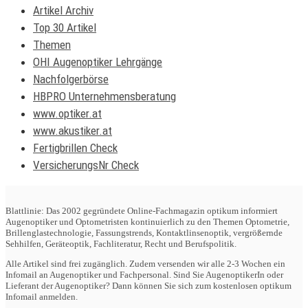
Artikel Archiv
Top 30 Artikel
Themen
OHI Augenoptiker Lehrgänge
Nachfolgerbörse
HBPRO Unternehmensberatung
www.optiker.at
www.akustiker.at
Fertigbrillen Check
VersicherungsNr Check
Blattlinie: Das 2002 gegründete Online-Fachmagazin optikum informiert
Augenoptiker und Optometristen kontinuierlich zu den Themen Optometrie,
Brillenglastechnologie, Fassungstrends, Kontaktlinsenoptik, vergrößernde
Sehhilfen, Geräteoptik, Fachliteratur, Recht und Berufspolitik.
Alle Artikel sind frei zugänglich. Zudem versenden wir alle 2-3 Wochen ein
Infomail an Augenoptiker und Fachpersonal. Sind Sie AugenoptikerIn oder
Lieferant der Augenoptiker? Dann können Sie sich zum kostenlosen optikum
Infomail anmelden.