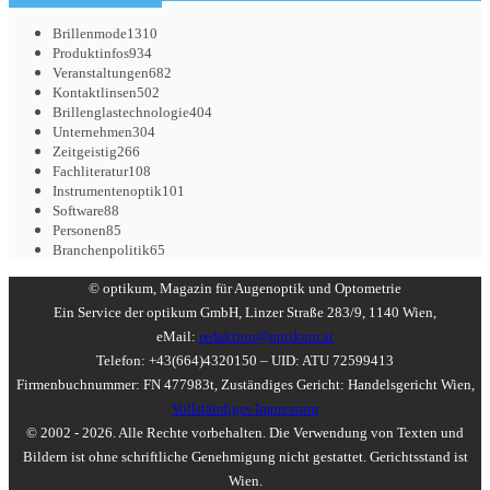
Brillenmode
1310
Produktinfos
934
Veranstaltungen
682
Kontaktlinsen
502
Brillenglastechnologie
404
Unternehmen
304
Zeitgeistig
266
Fachliteratur
108
Instrumentenoptik
101
Software
88
Personen
85
Branchenpolitik
65
© optikum, Magazin für Augenoptik und Optometrie
Ein Service der optikum GmbH, Linzer Straße 283/9, 1140 Wien,
eMail:
redaktion@optikum.at
Telefon: +43(664)4320150 – UID: ATU 72599413
Firmenbuchnummer: FN 477983t, Zuständiges Gericht: Handelsgericht Wien,
Vollständiges Impressum
© 2002 - 2026. Alle Rechte vorbehalten. Die Verwendung von Texten und
Bildern ist ohne schriftliche Genehmigung nicht gestattet. Gerichtsstand ist
Wien.