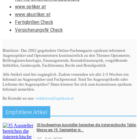
www.optiker.at
www.akustiker.at
Fertigbrillen Check
VersicherungsNr Check
Blattlinie: Das 2002 gegründete Online-Fachmagazin optikum informiert
Augenoptiker und Optometristen kontinuierlich zu den Themen Optometrie,
Brillenglastechnologie, Fassungstrends, Kontaktlinsenoptik, vergrößernde
Sehhilfen, Geräteoptik, Fachliteratur, Recht und Berufspolitik.
Alle Artikel sind frei zugänglich. Zudem versenden wir alle 2-3 Wochen ein
Infomail an Augenoptiker und Fachpersonal. Sind Sie AugenoptikerIn oder
Lieferant der Augenoptiker? Dann können Sie sich zum kostenlosen optikum
Infomail anmelden.
Ihr Kontakt zu uns:
redaktion@optikum.at
Empfohlene Artikel
35 hochwertige Aussteller bereichen die österreichische Table-
Messe am 19. September in...