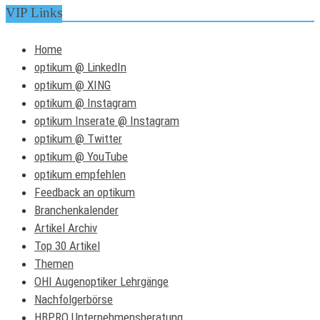
VIP Links
Home
optikum @ LinkedIn
optikum @ XING
optikum @ Instagram
optikum Inserate @ Instagram
optikum @ Twitter
optikum @ YouTube
optikum empfehlen
Feedback an optikum
Branchenkalender
Artikel Archiv
Top 30 Artikel
Themen
OHI Augenoptiker Lehrgänge
Nachfolgerbörse
HBPRO Unternehmensberatung