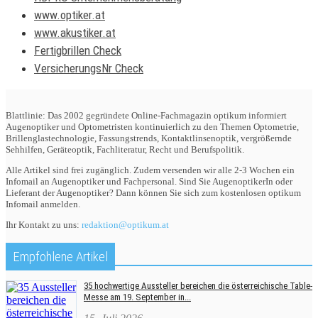
www.optiker.at
www.akustiker.at
Fertigbrillen Check
VersicherungsNr Check
Blattlinie: Das 2002 gegründete Online-Fachmagazin optikum informiert
Augenoptiker und Optometristen kontinuierlich zu den Themen Optometrie,
Brillenglastechnologie, Fassungstrends, Kontaktlinsenoptik, vergrößernde
Sehhilfen, Geräteoptik, Fachliteratur, Recht und Berufspolitik.
Alle Artikel sind frei zugänglich. Zudem versenden wir alle 2-3 Wochen ein
Infomail an Augenoptiker und Fachpersonal. Sind Sie AugenoptikerIn oder
Lieferant der Augenoptiker? Dann können Sie sich zum kostenlosen optikum
Infomail anmelden.
Ihr Kontakt zu uns:
redaktion@optikum.at
Empfohlene Artikel
35 hochwertige Aussteller bereichen die österreichische Table-
Messe am 19. September in...