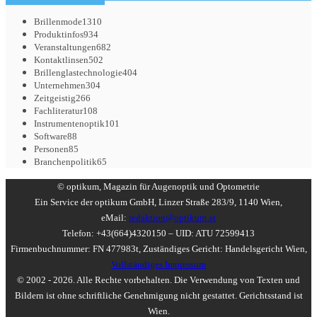
Brillenmode
1310
Produktinfos
934
Veranstaltungen
682
Kontaktlinsen
502
Brillenglastechnologie
404
Unternehmen
304
Zeitgeistig
266
Fachliteratur
108
Instrumentenoptik
101
Software
88
Personen
85
Branchenpolitik
65
© optikum, Magazin für Augenoptik und Optometrie
Ein Service der optikum GmbH, Linzer Straße 283/9, 1140 Wien,
eMail:
redaktion@optikum.at
Telefon: +43(664)4320150 – UID: ATU 72599413
Firmenbuchnummer: FN 477983t, Zuständiges Gericht: Handelsgericht Wien,
Vollständiges Impressum
© 2002 - 2026. Alle Rechte vorbehalten. Die Verwendung von Texten und
Bildern ist ohne schriftliche Genehmigung nicht gestattet. Gerichtsstand ist
Wien.