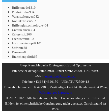
Brillenmode
1310
Produktinfos
934
Veranstaltungen
682
Kontaktlinsen
502
Brillenglastechnologie
404
Unternehmen
304
Zeitgeistig
266
Fachliteratur
108
Instrumentenoptik
101
Software
88
Personen
85
Branchenpolitik
65
© optikum, Magazin für Augenoptik und Optometrie
Ein Service der optikum GmbH, Linzer Straße 283/9, 1140 Wien,
eMail:
redaktion@optikum.at
Telefon: +43(664)4320150 – UID: ATU 72599413
Firmenbuchnummer: FN 477983t, Zuständiges Gericht: Handelsgericht Wien,
Vollständiges Impressum
© 2002 - 2026. Alle Rechte vorbehalten. Die Verwendung von Texten und
Bildern ist ohne schriftliche Genehmigung nicht gestattet. Gerichtsstand ist
Wien.