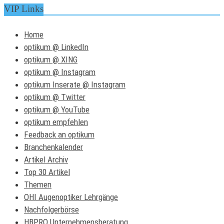
VIP Links
Home
optikum @ LinkedIn
optikum @ XING
optikum @ Instagram
optikum Inserate @ Instagram
optikum @ Twitter
optikum @ YouTube
optikum empfehlen
Feedback an optikum
Branchenkalender
Artikel Archiv
Top 30 Artikel
Themen
OHI Augenoptiker Lehrgänge
Nachfolgerbörse
HBPRO Unternehmensberatung