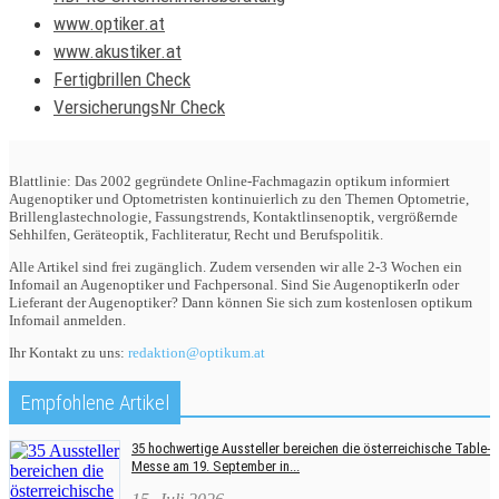
www.optiker.at
www.akustiker.at
Fertigbrillen Check
VersicherungsNr Check
Blattlinie: Das 2002 gegründete Online-Fachmagazin optikum informiert
Augenoptiker und Optometristen kontinuierlich zu den Themen Optometrie,
Brillenglastechnologie, Fassungstrends, Kontaktlinsenoptik, vergrößernde
Sehhilfen, Geräteoptik, Fachliteratur, Recht und Berufspolitik.
Alle Artikel sind frei zugänglich. Zudem versenden wir alle 2-3 Wochen ein
Infomail an Augenoptiker und Fachpersonal. Sind Sie AugenoptikerIn oder
Lieferant der Augenoptiker? Dann können Sie sich zum kostenlosen optikum
Infomail anmelden.
Ihr Kontakt zu uns:
redaktion@optikum.at
Empfohlene Artikel
35 hochwertige Aussteller bereichen die österreichische Table-
Messe am 19. September in...