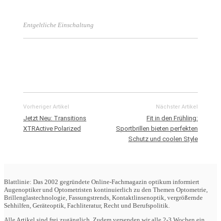
Entgeltliche Einschaltung
Vorheriger Artikel
Nächster Artikel
Jetzt Neu: Transitions
Fit in den Frühling:
XTRActive Polarized
Sportbrillen bieten perfekten
Schutz und coolen Style
Blattlinie: Das 2002 gegründete Online-Fachmagazin optikum informiert
Augenoptiker und Optometristen kontinuierlich zu den Themen Optometrie,
Brillenglastechnologie, Fassungstrends, Kontaktlinsenoptik, vergrößernde
Sehhilfen, Geräteoptik, Fachliteratur, Recht und Berufspolitik.
Alle Artikel sind frei zugänglich. Zudem versenden wir alle 2-3 Wochen ein