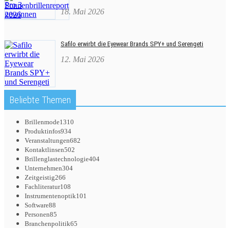
18. Mai 2026
Safilo erwirbt die Eyewear Brands SPY+ und Serengeti
12. Mai 2026
Beliebte Themen
Brillenmode
1310
Produktinfos
934
Veranstaltungen
682
Kontaktlinsen
502
Brillenglastechnologie
404
Unternehmen
304
Zeitgeistig
266
Fachliteratur
108
Instrumentenoptik
101
Software
88
Personen
85
Branchenpolitik
65