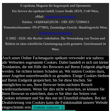
© optikum, Magazin für Augenoptik und Optometrie
Ein Service der optikum GmbH, Linzer Straße 283/9, 1140 Wien,
eMail:
redaktion@optikum.at
Telefon: +43(664)4320150 – UID: ATU 72599413
Firmenbuchnummer: FN 477983t, Zuständiges Gericht: Handelsgericht Wien,
Vollständiges Impressum
© 2002 - 2026. Alle Rechte vorbehalten. Die Verwendung von Texten und
Bildern ist ohne schriftliche Genehmigung nicht gestattet. Gerichtsstand ist
Wien.
Auch unser Online Fachmagazin optikum verwendet wie nahezu
alle Webseiten sogenannte Cookies. Dabei handelt es sich um kleine
Textdateien, die mit Hilfe des Browsers auf Ihrem Endgerät abgelegt
werden. Sie richten keinen Schaden an. Wir nutzen Cookies dazu,
unser Angebot nutzerfreundlich zu gestalten. Einige Cookies bleiben
auf Ihrem Endgerät gespeichert, bis Sie diese löschen. Sie
ermöglichen es uns, Ihren Browser beim nächsten Besuch
wiederzuerkennen. Wenn Sie dies nicht wünschen, so können Sie
Ihren Browser so einrichten, dass er Sie über das Setzen von
Cookies informiert und Sie dies nur im Einzelfall erlauben. Bei der
Deaktivierung von Cookies kann die Funktionalität unserer Website
eingeschränkt sein.
Cookies zulassen :-)