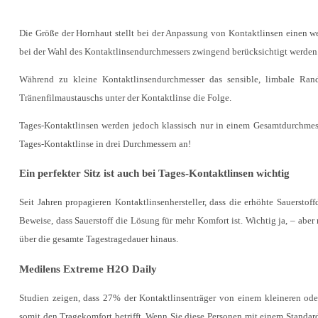
Die Größe der Hornhaut stellt bei der Anpassung von Kontaktlinsen einen 
bei der Wahl des Kontaktlinsendurchmessers zwingend berücksichtigt werden
Während zu kleine Kontaktlinsendurchmesser das sensible, limbale Ran
Tränenfilmaustauschs unter der Kontaktlinse die Folge.
Tages-Kontaktlinsen werden jedoch klassisch nur in einem Gesamtdurchmes
Tages-Kontaktlinse in drei Durchmessern an!
Ein perfekter Sitz ist auch bei Tages-Kontaktlinsen wichtig
Seit Jahren propagieren Kontaktlinsenhersteller, dass die erhöhte Sauerstof
Beweise, dass Sauerstoff die Lösung für mehr Komfort ist. Wichtig ja, – aber 
über die gesamte Tagestragedauer hinaus.
Medilens Extreme H2O Daily
Studien zeigen, dass 27% der Kontaktlinsenträger von einem kleineren ode
somit den Tragekomfort betrifft. Wenn Sie diese Personen mit einem Standa