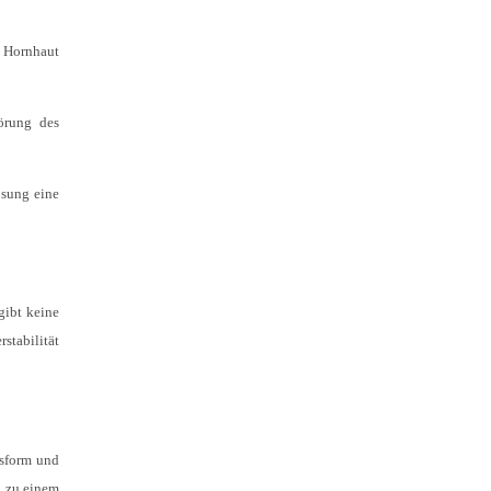
r Hornhaut
örung des
ösung eine
gibt keine
stabilität
ssform und
d zu einem