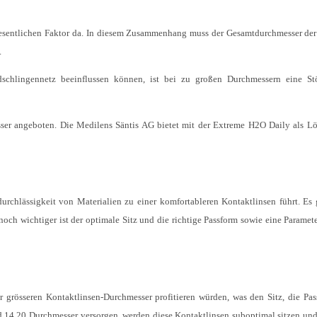
wesentlichen Faktor da. In diesem Zusammenhang muss der Gesamtdurchmesser de
.
dschlingennetz beeinflussen können, ist bei zu großen Durchmessern eine St
ser angeboten. Die Medilens Säntis AG bietet mit der Extreme H2O Daily als L
fdurchlässigkeit von Materialien zu einer komfortableren Kontaktlinsen führt. Es 
noch wichtiger ist der optimale Sitz und die richtige Passform sowie eine Parameter
r grösseren Kontaktlinsen-Durchmesser profitieren würden, was den Sitz, die Pa
rd 14.20 Durchmesser versorgen, werden diese Kontaktlinsen suboptimal sitzen un