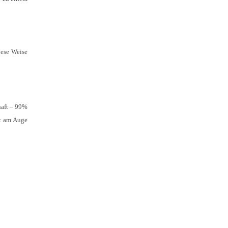
iese Weise
haft – 99%
it am Auge