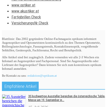
www.optiker.at
www.akustiker.at
Fertigbrillen Check
VersicherungsNr Check
Blattlinie: Das 2002 gegründete Online-Fachmagazin optikum informiert
Augenoptiker und Optometristen kontinuierlich zu den Themen Optometrie,
Brillenglastechnologie, Fassungstrends, Kontaktlinsenoptik, vergrößernde
Sehhilfen, Geräteoptik, Fachliteratur, Recht und Berufspolitik.
Alle Artikel sind frei zugänglich. Zudem versenden wir alle 2-3 Wochen ein
Infomail an Augenoptiker und Fachpersonal. Sind Sie AugenoptikerIn oder
Lieferant der Augenoptiker? Dann können Sie sich zum kostenlosen optikum
Infomail anmelden.
Ihr Kontakt zu uns:
redaktion@optikum.at
Empfohlene Artikel
35 hochwertige Aussteller bereichen die österreichische Table-
Messe am 19. September in...