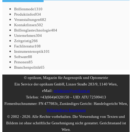
Brillenmode
1310
Produktinfos
934
Veranstaltungen
682
Kontaktlinsen
502
Brillenglastechnologie
404
Unternehmen
304
Zeitgeistig
266
Fachliteratur
108
Instrumentenoptik
101
Software
88
Personen
85
Branchenpolitik
65
© optikum, Magazin für Augenoptik und Optometrie
Ein Service der optikum GmbH, Linzer Straße 283/9, 1140 Wien,
eMail:
redaktion@optikum.at
Telefon: +43(664)4320150 – UID: ATU 72599413
Firmenbuchnummer: FN 477983t, Zuständiges Gericht: Handelsgericht Wien,
Vollständiges Impressum
© 2002 - 2026. Alle Rechte vorbehalten. Die Verwendung von Texten und
Bildern ist ohne schriftliche Genehmigung nicht gestattet. Gerichtsstand ist
Wien.