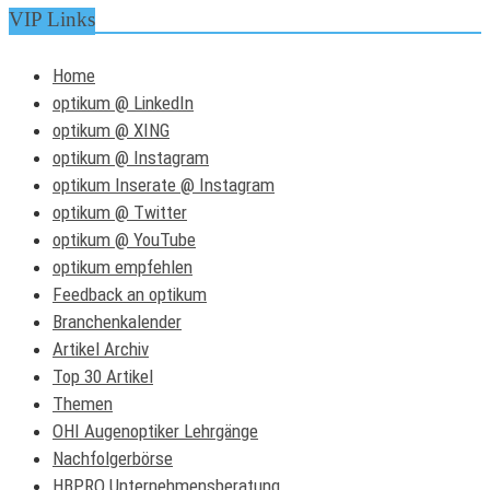
VIP Links
Home
optikum @ LinkedIn
optikum @ XING
optikum @ Instagram
optikum Inserate @ Instagram
optikum @ Twitter
optikum @ YouTube
optikum empfehlen
Feedback an optikum
Branchenkalender
Artikel Archiv
Top 30 Artikel
Themen
OHI Augenoptiker Lehrgänge
Nachfolgerbörse
HBPRO Unternehmensberatung