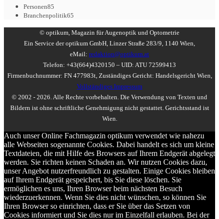
Personen
85
Branchenpolitik
65
© optikum, Magazin für Augenoptik und Optometrie
Ein Service der optikum GmbH, Linzer Straße 283/9, 1140 Wien,
eMail:
redaktion@optikum.at
Telefon: +43(664)4320150 – UID: ATU 72599413
Firmenbuchnummer: FN 477983t, Zuständiges Gericht: Handelsgericht Wien,
Vollständiges Impressum
© 2002 - 2026. Alle Rechte vorbehalten. Die Verwendung von Texten und
Bildern ist ohne schriftliche Genehmigung nicht gestattet. Gerichtsstand ist
Wien.
Auch unser Online Fachmagazin optikum verwendet wie nahezu
alle Webseiten sogenannte Cookies. Dabei handelt es sich um kleine
Textdateien, die mit Hilfe des Browsers auf Ihrem Endgerät abgelegt
werden. Sie richten keinen Schaden an. Wir nutzen Cookies dazu,
unser Angebot nutzerfreundlich zu gestalten. Einige Cookies bleiben
auf Ihrem Endgerät gespeichert, bis Sie diese löschen. Sie
ermöglichen es uns, Ihren Browser beim nächsten Besuch
wiederzuerkennen. Wenn Sie dies nicht wünschen, so können Sie
Ihren Browser so einrichten, dass er Sie über das Setzen von
Cookies informiert und Sie dies nur im Einzelfall erlauben. Bei der