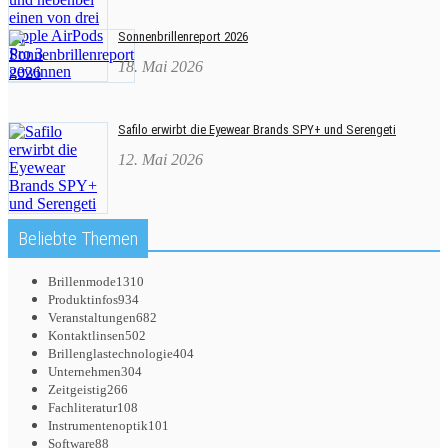
Sonnenbrillenreport 2026
18. Mai 2026
Safilo erwirbt die Eyewear Brands SPY+ und Serengeti
12. Mai 2026
Beliebte Themen
Brillenmode
1310
Produktinfos
934
Veranstaltungen
682
Kontaktlinsen
502
Brillenglastechnologie
404
Unternehmen
304
Zeitgeistig
266
Fachliteratur
108
Instrumentenoptik
101
Software
88