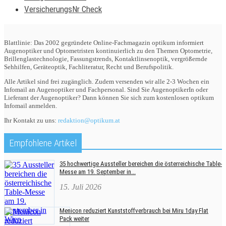
VersicherungsNr Check
Blattlinie: Das 2002 gegründete Online-Fachmagazin optikum informiert
Augenoptiker und Optometristen kontinuierlich zu den Themen Optometrie,
Brillenglastechnologie, Fassungstrends, Kontaktlinsenoptik, vergrößernde
Sehhilfen, Geräteoptik, Fachliteratur, Recht und Berufspolitik.
Alle Artikel sind frei zugänglich. Zudem versenden wir alle 2-3 Wochen ein
Infomail an Augenoptiker und Fachpersonal. Sind Sie AugenoptikerIn oder
Lieferant der Augenoptiker? Dann können Sie sich zum kostenlosen optikum
Infomail anmelden.
Ihr Kontakt zu uns:
redaktion@optikum.at
Empfohlene Artikel
35 hochwertige Aussteller bereichen die österreichische Table-
Messe am 19. September in...
15. Juli 2026
Menicon reduziert Kunststoffverbrauch bei Miru 1day Flat
Pack weiter