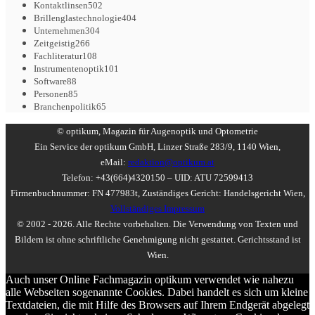
Kontaktlinsen
502
Brillenglastechnologie
404
Unternehmen
304
Zeitgeistig
266
Fachliteratur
108
Instrumentenoptik
101
Software
88
Personen
85
Branchenpolitik
65
© optikum, Magazin für Augenoptik und Optometrie
Ein Service der optikum GmbH, Linzer Straße 283/9, 1140 Wien,
eMail:
redaktion@optikum.at
Telefon: +43(664)4320150 – UID: ATU 72599413
Firmenbuchnummer: FN 477983t, Zuständiges Gericht: Handelsgericht Wien,
Vollständiges Impressum
© 2002 - 2026. Alle Rechte vorbehalten. Die Verwendung von Texten und
Bildern ist ohne schriftliche Genehmigung nicht gestattet. Gerichtsstand ist
Wien.
Auch unser Online Fachmagazin optikum verwendet wie nahezu
alle Webseiten sogenannte Cookies. Dabei handelt es sich um kleine
Textdateien, die mit Hilfe des Browsers auf Ihrem Endgerät abgelegt