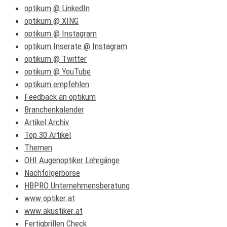
optikum @ LinkedIn
optikum @ XING
optikum @ Instagram
optikum Inserate @ Instagram
optikum @ Twitter
optikum @ YouTube
optikum empfehlen
Feedback an optikum
Branchenkalender
Artikel Archiv
Top 30 Artikel
Themen
OHI Augenoptiker Lehrgänge
Nachfolgerbörse
HBPRO Unternehmensberatung
www.optiker.at
www.akustiker.at
Fertigbrillen Check