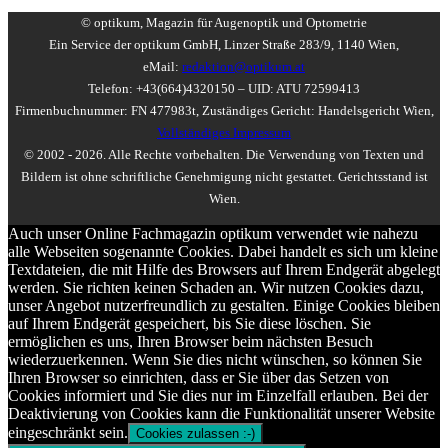
© optikum, Magazin für Augenoptik und Optometrie
Ein Service der optikum GmbH, Linzer Straße 283/9, 1140 Wien,
eMail:
redaktion@optikum.at
Telefon: +43(664)4320150 – UID: ATU 72599413
Firmenbuchnummer: FN 477983t, Zuständiges Gericht: Handelsgericht Wien,
Vollständiges Impressum
© 2002 - 2026. Alle Rechte vorbehalten. Die Verwendung von Texten und
Bildern ist ohne schriftliche Genehmigung nicht gestattet. Gerichtsstand ist
Wien.
Auch unser Online Fachmagazin optikum verwendet wie nahezu
alle Webseiten sogenannte Cookies. Dabei handelt es sich um kleine
Textdateien, die mit Hilfe des Browsers auf Ihrem Endgerät abgelegt
werden. Sie richten keinen Schaden an. Wir nutzen Cookies dazu,
unser Angebot nutzerfreundlich zu gestalten. Einige Cookies bleiben
auf Ihrem Endgerät gespeichert, bis Sie diese löschen. Sie
ermöglichen es uns, Ihren Browser beim nächsten Besuch
wiederzuerkennen. Wenn Sie dies nicht wünschen, so können Sie
Ihren Browser so einrichten, dass er Sie über das Setzen von
Cookies informiert und Sie dies nur im Einzelfall erlauben. Bei der
Deaktivierung von Cookies kann die Funktionalität unserer Website
eingeschränkt sein.
Cookies zulassen :-)