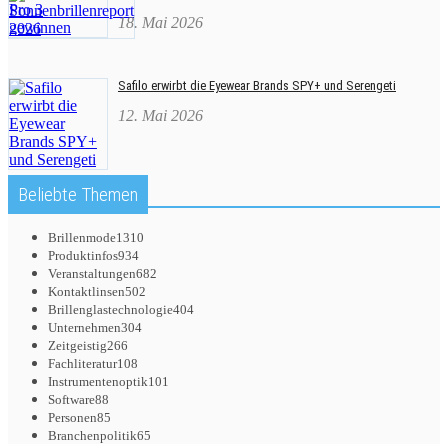
18. Mai 2026
Safilo erwirbt die Eyewear Brands SPY+ und Serengeti
12. Mai 2026
Beliebte Themen
Brillenmode
1310
Produktinfos
934
Veranstaltungen
682
Kontaktlinsen
502
Brillenglastechnologie
404
Unternehmen
304
Zeitgeistig
266
Fachliteratur
108
Instrumentenoptik
101
Software
88
Personen
85
Branchenpolitik
65