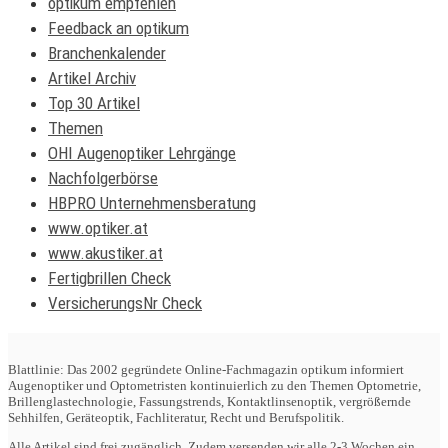
optikum empfehlen
Feedback an optikum
Branchenkalender
Artikel Archiv
Top 30 Artikel
Themen
OHI Augenoptiker Lehrgänge
Nachfolgerbörse
HBPRO Unternehmensberatung
www.optiker.at
www.akustiker.at
Fertigbrillen Check
VersicherungsNr Check
Blattlinie: Das 2002 gegründete Online-Fachmagazin optikum informiert
Augenoptiker und Optometristen kontinuierlich zu den Themen Optometrie,
Brillenglastechnologie, Fassungstrends, Kontaktlinsenoptik, vergrößernde
Sehhilfen, Geräteoptik, Fachliteratur, Recht und Berufspolitik.
Alle Artikel sind frei zugänglich. Zudem versenden wir alle 2-3 Wochen ein